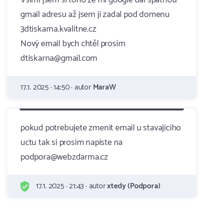
Všiml jsem si toho že mi google dal špatnou
gmail adresu až jsem ji zadal pod domenu
3dtiskarna.kvalitne.cz
Nový email bych chtěl prosím
dtiskarna@gmail.com
17.1. 2025 · 14:50 · autor
MaraW
pokud potrebujete zmenit email u stavajiciho
uctu tak si prosim napiste na
podpora@webzdarma.cz
17.1. 2025 · 21:43 · autor
xtedy (Podpora)