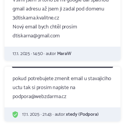
Všiml jsem si toho že mi google dal špatnou
gmail adresu až jsem ji zadal pod domenu
3dtiskarna.kvalitne.cz
Nový email bych chtěl prosím
dtiskarna@gmail.com
17.1. 2025 · 14:50 · autor
MaraW
pokud potrebujete zmenit email u stavajiciho
uctu tak si prosim napiste na
podpora@webzdarma.cz
17.1. 2025 · 21:43 · autor
xtedy (Podpora)