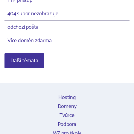
FTP přístup
404 subor nezobrazuje
odchozí pošta
Více domén zdarma
Další témata
Hosting
Domény
Tvůrce
Podpora
WZ pro školy