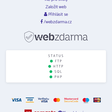
Založit web
Přihlásit se
/webzdarma.cz
STATUS
FTP
HTTP
SQL
PHP