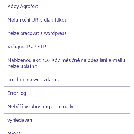
Kódy Agrofert
Nefunkční URl s diakritikou
nelze pracovat s wordpress
Veřejné IP a SFTP
Nabízenou akci 10,- Kč / měsíčně na odesílání e-mailu
nelze uplatnit
prechod na web zdarma
Error log
Neběží webhosting ani emaily
vyhledávání
MySQL