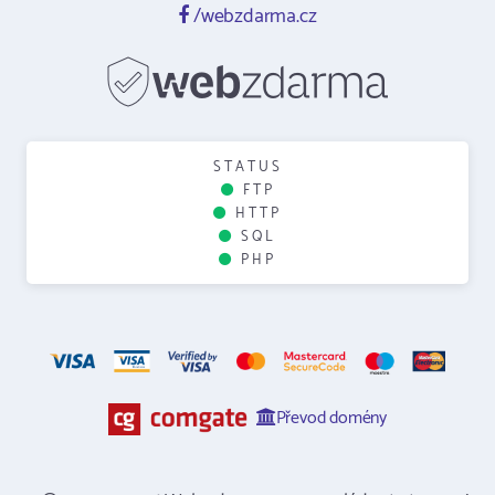
/webzdarma.cz
STATUS
FTP
HTTP
SQL
PHP
Převod domény