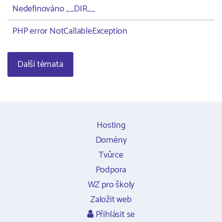
Nedefinováno __DIR__
PHP error NotCallableException
Další témata
Hosting
Domény
Tvůrce
Podpora
WZ pro školy
Založit web
Přihlásit se