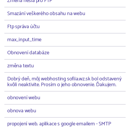
Změna hesla pro FTP
Smazání veškerého obsahu na webu
Ftp správa účtu
max_input_time
Obnovení databáze
změna textu
Dobrý deň, môj webhosting sofiia.wz.sk bol odstavený
kvôli neaktivite. Prosím o jeho obnovenie. Ďakujem.
obnovení webu
obnova webu
propojení web. aplikace s google emailem - SMTP