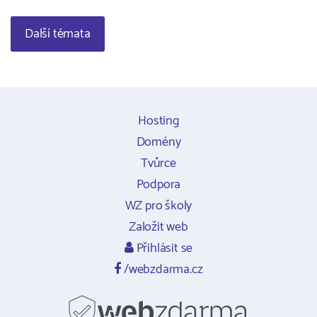
Další témata
Hosting
Domény
Tvůrce
Podpora
WZ pro školy
Založit web
Přihlásit se
/webzdarma.cz