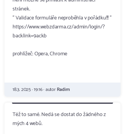
není možné se přihlásit k administraci
stránek.
" Validace formuláře neproběhla v pořádku!!! "
https://www.webzdarma.cz/admin/login/?
backlink=9ackb
prohlížeč: Opera, Chrome
18.3. 2025 · 19:16 · autor
Radim
Též to samé. Nedá se dostat do žádného z
mých 4 webů.