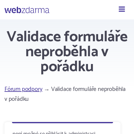
Webzdarma
Validace formuláře
neproběhla v
pořádku
Fórum podpory
→ Validace formuláře neproběhla
v pořádku