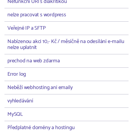
Nefunkční URl s diakritikou
nelze pracovat s wordpress
Veřejné IP a SFTP
Nabízenou akci 10,- Kč / měsíčně na odesílání e-mailu
nelze uplatnit
prechod na web zdarma
Error log
Neběží webhosting ani emaily
vyhledávání
MySQL
Předplatné domény a hostingu