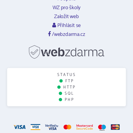
WZ pro školy
Založit web
Přihlásit se
/webzdarma.cz
STATUS
FTP
HTTP
SQL
PHP