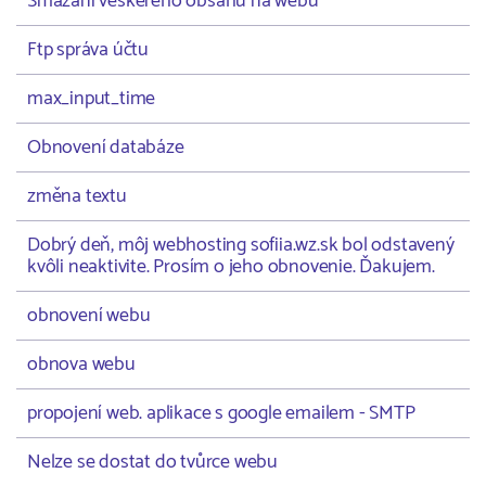
Smazání veškerého obsahu na webu
Ftp správa účtu
max_input_time
Obnovení databáze
změna textu
Dobrý deň, môj webhosting sofiia.wz.sk bol odstavený
kvôli neaktivite. Prosím o jeho obnovenie. Ďakujem.
obnovení webu
obnova webu
propojení web. aplikace s google emailem - SMTP
Nelze se dostat do tvůrce webu