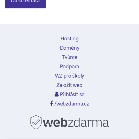
Další témata
Hosting
Domény
Tvůrce
Podpora
WZ pro školy
Založit web
Přihlásit se
/webzdarma.cz