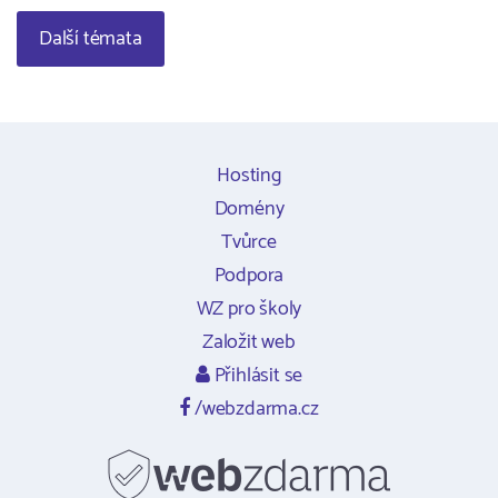
Další témata
Hosting
Domény
Tvůrce
Podpora
WZ pro školy
Založit web
Přihlásit se
/webzdarma.cz