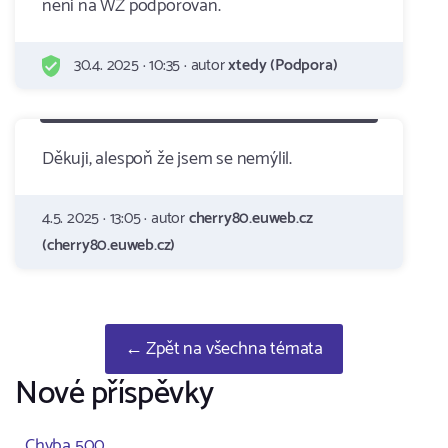
neni na WZ podporovan.
30.4. 2025 · 10:35 · autor
xtedy (Podpora)
Děkuji, alespoň že jsem se nemýlil.
4.5. 2025 · 13:05 · autor
cherry80.euweb.cz
(cherry80.euweb.cz)
← Zpět na všechna témata
Nové příspěvky
Chyba 500