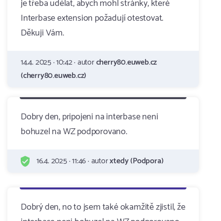
je třeba udělat, abych mohl stránky, které
Interbase extension požadují otestovat.
Děkuji Vám.
14.4. 2025 · 10:42 · autor
cherry80.euweb.cz
(cherry80.euweb.cz)
Dobry den, pripojeni na interbase neni
bohuzel na WZ podporovano.
16.4. 2025 · 11:46 · autor
xtedy (Podpora)
Dobrý den, no to jsem také okamžitě zjistil, že