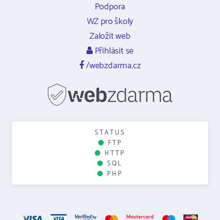
Podpora
WZ pro školy
Založit web
Přihlásit se
/webzdarma.cz
STATUS
FTP
HTTP
SQL
PHP