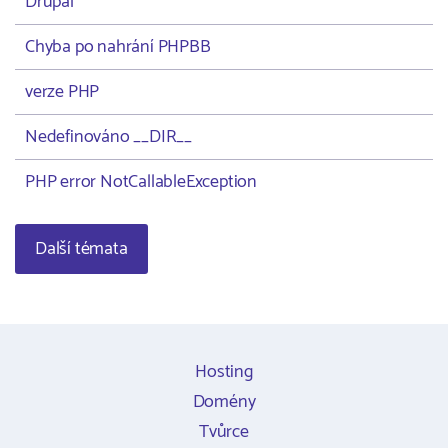
Drupal
Chyba po nahrání PHPBB
verze PHP
Nedefinováno __DIR__
PHP error NotCallableException
Další témata
Hosting
Domény
Tvůrce