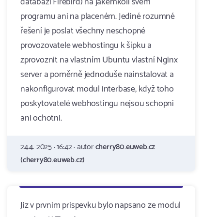
databázi Firebird) na jakémkoli svém
programu ani na placeném. Jediné rozumné
řešení je poslat všechny neschopné
provozovatele webhostingu k šípku a
zprovoznit na vlastním Ubuntu vlastní Nginx
server a poměrně jednoduše nainstalovat a
nakonfigurovat modul interbase, když toho
poskytovatelé webhostingu nejsou schopni
ani ochotni.
24.4. 2025 · 16:42 · autor
cherry80.euweb.cz
(cherry80.euweb.cz)
Jiz v prvnim prispevku bylo napsano ze modul