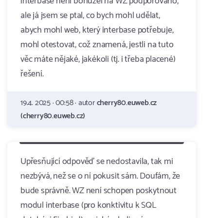
interbase neni bohuzel na WZ podporovano,
ale já jsem se ptal, co bych mohl udělat,
abych mohl web, který interbase potřebuje,
mohl otestovat, což znamená, jestli na tuto
věc máte nějaké, jakékoli (tj. i třeba placené)
řešení.
19.4. 2025 · 00:58 · autor
cherry80.euweb.cz
(cherry80.euweb.cz)
Upřesňující odpověď se nedostavila, tak mi
nezbývá, než se o ní pokusit sám. Doufám, že
bude správně. WZ není schopen poskytnout
modul interbase (pro konktivitu k SQL