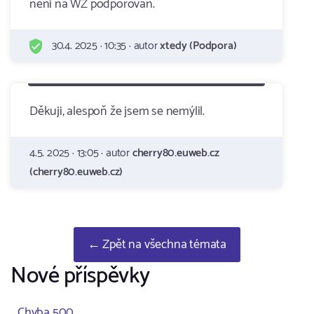
neni na WZ podporovan.
30.4. 2025 · 10:35 · autor
xtedy (Podpora)
Děkuji, alespoň že jsem se nemýlil.
4.5. 2025 · 13:05 · autor
cherry80.euweb.cz
(cherry80.euweb.cz)
← Zpět na všechna témata
Nové příspěvky
Chyba 500