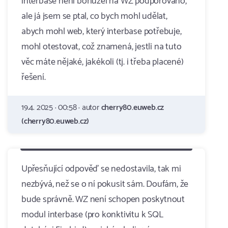
interbase neni bohuzel na WZ podporovano,
ale já jsem se ptal, co bych mohl udělat,
abych mohl web, který interbase potřebuje,
mohl otestovat, což znamená, jestli na tuto
věc máte nějaké, jakékoli (tj. i třeba placené)
řešení.
19.4. 2025 · 00:58 · autor
cherry80.euweb.cz
(cherry80.euweb.cz)
Upřesňující odpověď se nedostavila, tak mi
nezbývá, než se o ní pokusit sám. Doufám, že
bude správně. WZ není schopen poskytnout
modul interbase (pro konktivitu k SQL