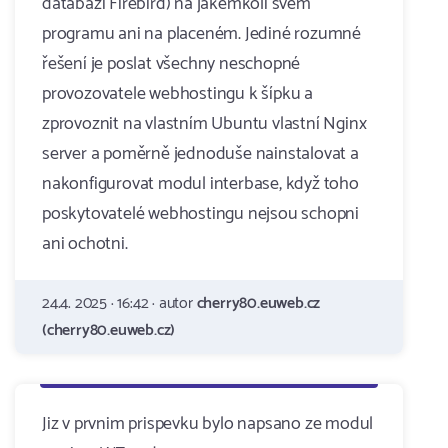
databázi Firebird) na jakémkoli svém
programu ani na placeném. Jediné rozumné
řešení je poslat všechny neschopné
provozovatele webhostingu k šípku a
zprovoznit na vlastním Ubuntu vlastní Nginx
server a poměrně jednoduše nainstalovat a
nakonfigurovat modul interbase, když toho
poskytovatelé webhostingu nejsou schopni
ani ochotni.
24.4. 2025 · 16:42 · autor
cherry80.euweb.cz
(cherry80.euweb.cz)
Jiz v prvnim prispevku bylo napsano ze modul