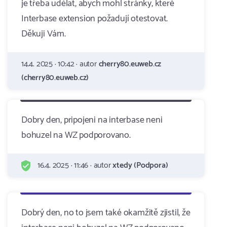
je třeba udělat, abych mohl stránky, které
Interbase extension požadují otestovat.
Děkuji Vám.
14.4. 2025 · 10:42 · autor
cherry80.euweb.cz
(cherry80.euweb.cz)
Dobry den, pripojeni na interbase neni
bohuzel na WZ podporovano.
16.4. 2025 · 11:46 · autor
xtedy (Podpora)
Dobrý den, no to jsem také okamžitě zjistil, že