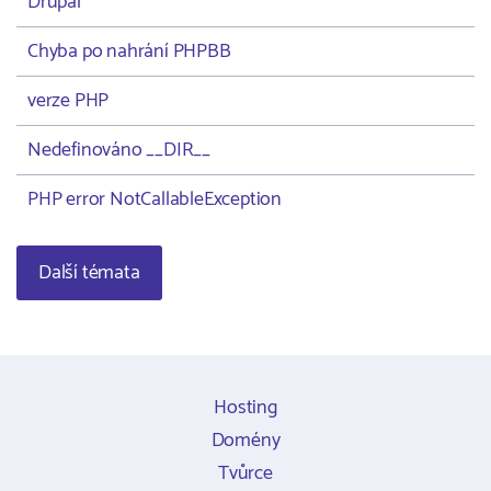
Drupal
Chyba po nahrání PHPBB
verze PHP
Nedefinováno __DIR__
PHP error NotCallableException
Další témata
Hosting
Domény
Tvůrce