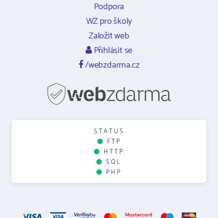
Podpora
WZ pro školy
Založit web
Přihlásit se
/webzdarma.cz
STATUS
FTP
HTTP
SQL
PHP