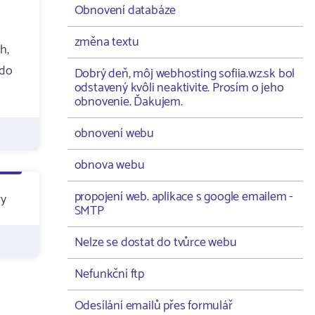
Obnovení databáze
změna textu
h,
 do
Dobrý deň, môj webhosting sofiia.wz.sk bol
odstavený kvôli neaktivite. Prosím o jeho
obnovenie. Ďakujem.
obnovení webu
obnova webu
propojení web. aplikace s google emailem -
ry
SMTP
Nelze se dostat do tvůrce webu
Nefunkční ftp
Odesílání emailů přes formulář