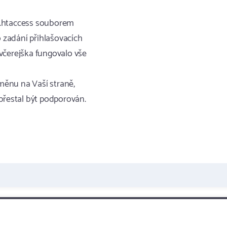
 s .htaccess souborem
o zadání přihlašovacích
včerejška fungovalo vše
změnu na Vaší straně,
s přestal být podporován.