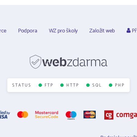
rce
Podpora
WZ pro školy
Založit web
Př
STATUS
FTP
HTTP
SQL
PHP