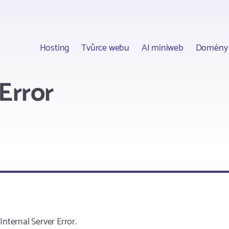
Hosting
Tvůrce webu
AI miniweb
Domény
Error
ternal Server Error.