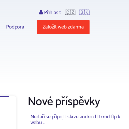
Přihlásit
🇨🇿
🇸🇰
Podpora
Založit web zdarma
Nové příspěvky
Nedaří se připojit skrze android ttcmd ftp k
webu ..