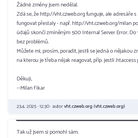
Žádné změny jsem nedělal.
Zdá se, že http://vht.czweb.org funguje, ale adresáře
fungovat přestaly - např. http://vht.czweb.org/milan p
údajů skončí zmíněným 500 Internal Server Error. Do 
bez problémů.
Můžete mi, prosím, poradit, jestli se jedná o nějakou 
na kterou je třeba nějak reagovat, příp. jestli .htacces
Děkuji,
--Milan Fikar
23.4. 2025 · 12:30 · autor
vht.czweb.org (vht.czweb.org)
Tak už jsem si pomohl sám.