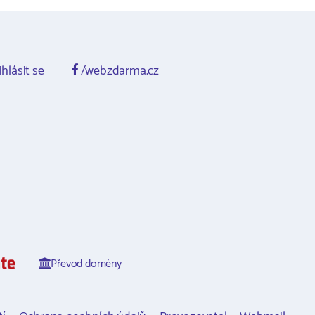
ihlásit se
/webzdarma.cz
Převod domény