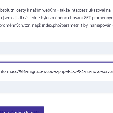
bsolutní cesty k našim webům - takže .htaccess ukazoval na
k, to jsem zjistil následně bylo změněno chování GET proměnnýc
 proměnných, tzn. např. index.php?parametr=1 byl namapován
informace/566-migrace-webu-s-php-4-4-a-5-2-na-nove-serve
t na všechna témata