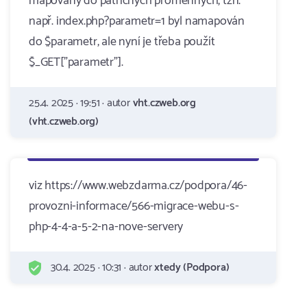
mapovány do patřičných proměnných, tzn.
např. index.php?parametr=1 byl namapován
do $parametr, ale nyní je třeba použít
$_GET["parametr"].
25.4. 2025 · 19:51 · autor
vht.czweb.org
(vht.czweb.org)
viz https://www.webzdarma.cz/podpora/46-
provozni-informace/566-migrace-webu-s-
php-4-4-a-5-2-na-nove-servery
30.4. 2025 · 10:31 · autor
xtedy (Podpora)