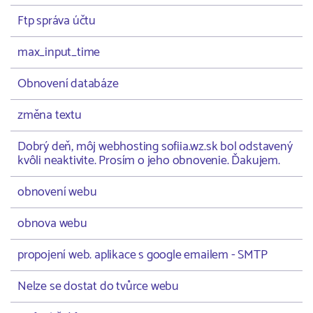
Ftp správa účtu
max_input_time
Obnovení databáze
změna textu
Dobrý deň, môj webhosting sofiia.wz.sk bol odstavený
kvôli neaktivite. Prosím o jeho obnovenie. Ďakujem.
obnovení webu
obnova webu
propojení web. aplikace s google emailem - SMTP
Nelze se dostat do tvůrce webu