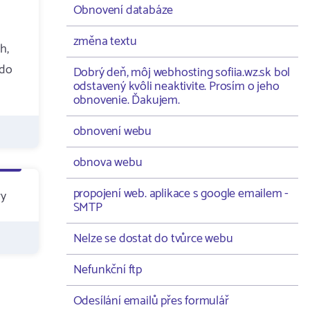
Obnovení databáze
změna textu
h,
 do
Dobrý deň, môj webhosting sofiia.wz.sk bol
odstavený kvôli neaktivite. Prosím o jeho
obnovenie. Ďakujem.
obnovení webu
obnova webu
propojení web. aplikace s google emailem -
ry
SMTP
Nelze se dostat do tvůrce webu
Nefunkční ftp
Odesílání emailů přes formulář