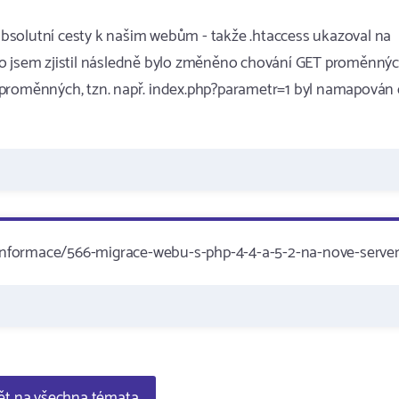
bsolutní cesty k našim webům - takže .htaccess ukazoval na
k, to jsem zjistil následně bylo změněno chování GET proměnnýc
 proměnných, tzn. např. index.php?parametr=1 byl namapován
informace/566-migrace-webu-s-php-4-4-a-5-2-na-nove-serve
t na všechna témata