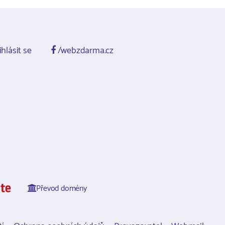
ihlásit se
/webzdarma.cz
Převod domény