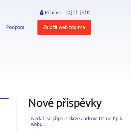
Přihlásit
🇨🇿
🇸🇰
Podpora
Založit web zdarma
Nové příspěvky
Nedaří se připojit skrze android ttcmd ftp k
webu ..