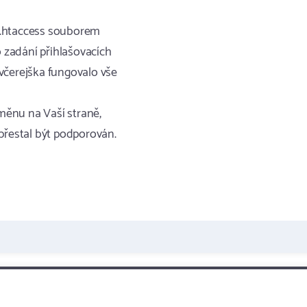
 s .htaccess souborem
o zadání přihlašovacích
včerejška fungovalo vše
změnu na Vaší straně,
s přestal být podporován.