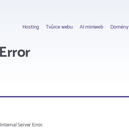
Hosting
Tvůrce webu
AI miniweb
Domény
Error
ternal Server Error.