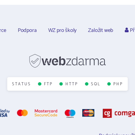
rce
Podpora
WZ pro školy
Založit web
Př
STATUS
FTP
HTTP
SQL
PHP