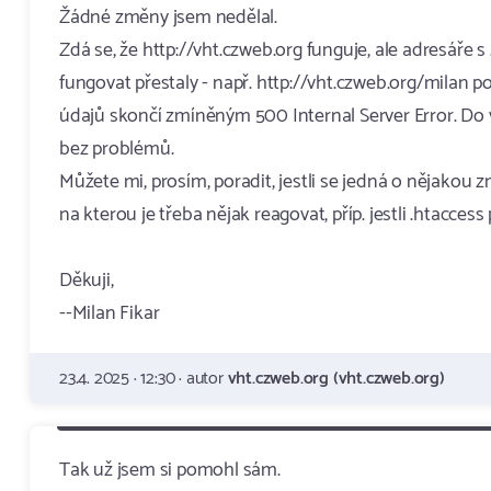
Žádné změny jsem nedělal.
Zdá se, že http://vht.czweb.org funguje, ale adresáře
fungovat přestaly - např. http://vht.czweb.org/milan p
údajů skončí zmíněným 500 Internal Server Error. Do 
bez problémů.
Můžete mi, prosím, poradit, jestli se jedná o nějakou 
na kterou je třeba nějak reagovat, příp. jestli .htacces
Děkuji,
--Milan Fikar
23.4. 2025 · 12:30 · autor
vht.czweb.org (vht.czweb.org)
Tak už jsem si pomohl sám.