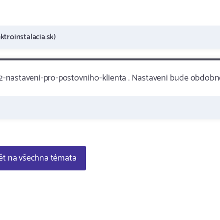
ktroinstalacia.sk)
2-nastaveni-pro-postovniho-klienta . Nastaveni bude obdobn
t na všechna témata