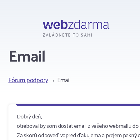
Webzdarma
ZVLÁDNETE TO SAMI
Email
Fórum podpory
→ Email
Dobrý deň,
otreboval by som dostat email z vašeho webmailu do a
Za skorú odpoveď vopred ďakujema a prejem pekný 