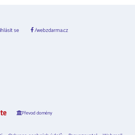
ihlásit se
/webzdarma.cz
Převod domény