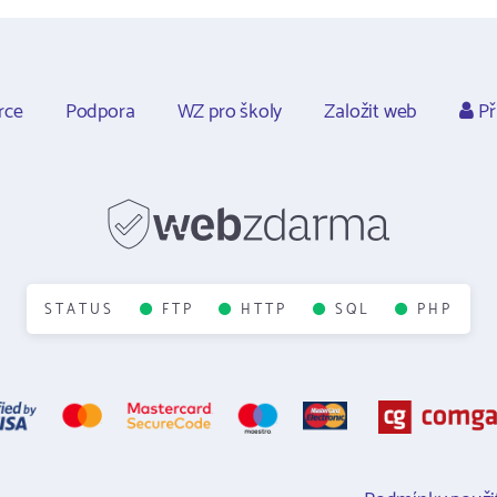
rce
Podpora
WZ pro školy
Založit web
Př
STATUS
FTP
HTTP
SQL
PHP