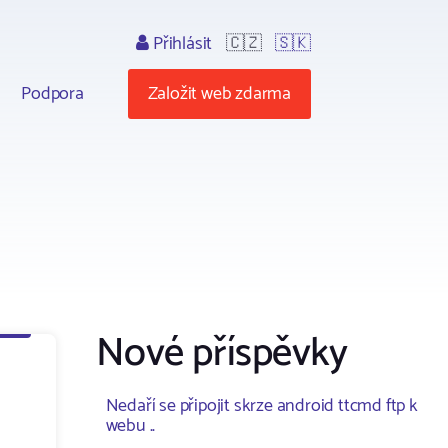
Přihlásit
🇨🇿
🇸🇰
Podpora
Založit web zdarma
Nové příspěvky
Nedaří se připojit skrze android ttcmd ftp k
webu ..