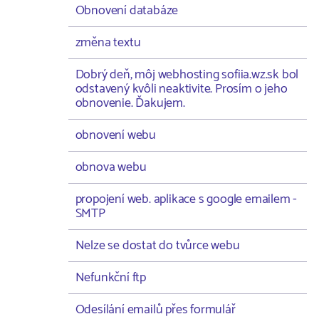
Obnovení databáze
změna textu
Dobrý deň, môj webhosting sofiia.wz.sk bol
odstavený kvôli neaktivite. Prosím o jeho
obnovenie. Ďakujem.
obnovení webu
obnova webu
propojení web. aplikace s google emailem -
SMTP
Nelze se dostat do tvůrce webu
Nefunkční ftp
Odesílání emailů přes formulář