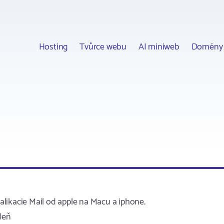
Hosting
Tvůrce webu
AI miniweb
Domény
likacie Mail od apple na Macu a iphone.
deň