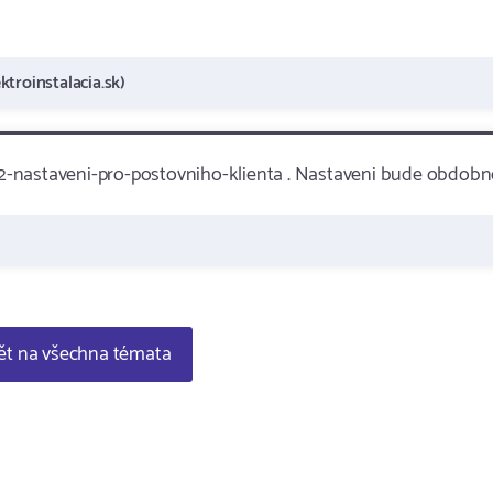
ktroinstalacia.sk)
2-nastaveni-pro-postovniho-klienta . Nastaveni bude obdobn
t na všechna témata