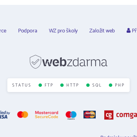
rce
Podpora
WZ pro školy
Založit web
Př
STATUS
FTP
HTTP
SQL
PHP