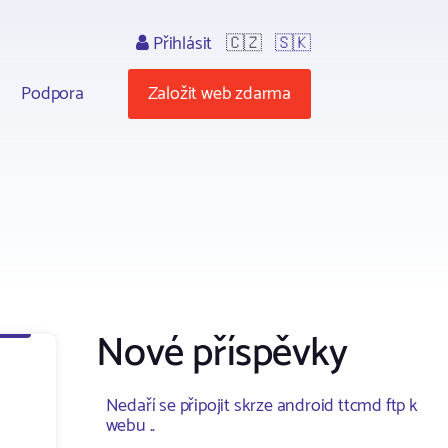
Přihlásit
🇨🇿
🇸🇰
Podpora
Založit web zdarma
Nové příspěvky
Nedaří se připojit skrze android ttcmd ftp k
webu ..