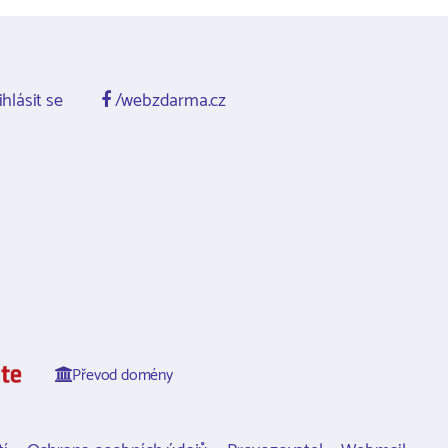
ihlásit se
/webzdarma.cz
Převod domény