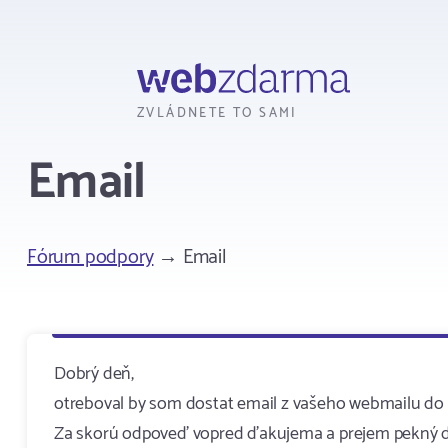
Webzdarma
ZVLÁDNETE TO SAMI
Email
Fórum podpory
→ Email
Dobrý deň,
otreboval by som dostat email z vašeho webmailu do a
Za skorú odpoveď vopred ďakujema a prejem pekný 