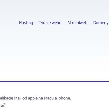
Hosting
Tvůrce webu
AI miniweb
Domény
likacie Mail od apple na Macu a iphone.
deň