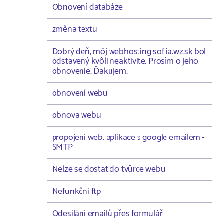
Obnovení databáze
změna textu
Dobrý deň, môj webhosting sofiia.wz.sk bol
odstavený kvôli neaktivite. Prosím o jeho
obnovenie. Ďakujem.
obnovení webu
obnova webu
propojení web. aplikace s google emailem -
SMTP
Nelze se dostat do tvůrce webu
Nefunkční ftp
Odesílání emailů přes formulář