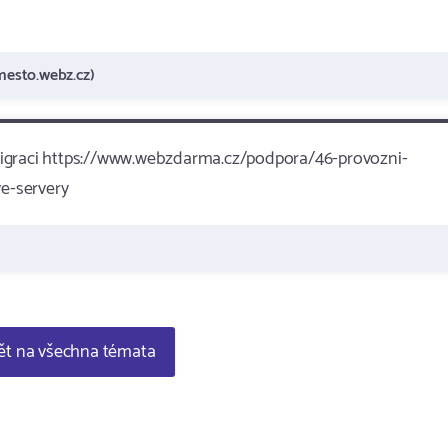
esto.webz.cz)
k migraci https://www.webzdarma.cz/podpora/46-provozni-
e-servery
t na všechna témata