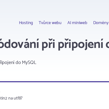
Hosting
Tvůrce webu
AI miniweb
Domény
dování při připojení
řipojení do MySQL
.
atin2 na utf8?