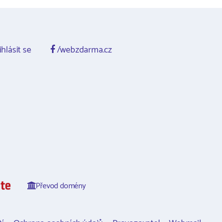
ihlásit se
/webzdarma.cz
Převod domény