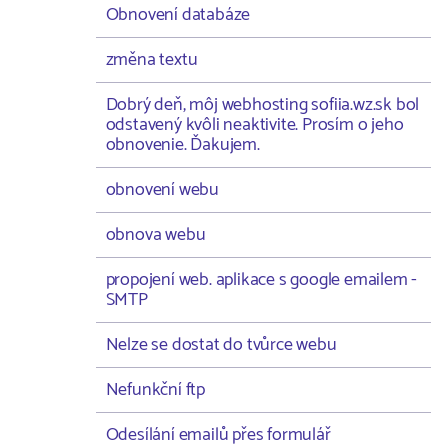
Obnovení databáze
změna textu
Dobrý deň, môj webhosting sofiia.wz.sk bol
odstavený kvôli neaktivite. Prosím o jeho
obnovenie. Ďakujem.
obnovení webu
obnova webu
propojení web. aplikace s google emailem -
SMTP
Nelze se dostat do tvůrce webu
Nefunkční ftp
Odesílání emailů přes formulář