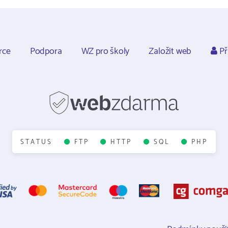
rce
Podpora
WZ pro školy
Založit web
Př
STATUS
FTP
HTTP
SQL
PHP