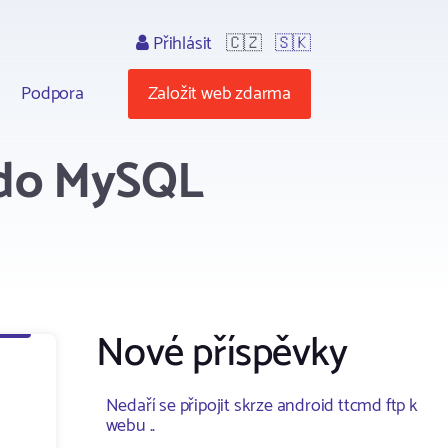
Přihlásit
🇨🇿
🇸🇰
Podpora
Založit web zdarma
 do MySQL
Nové příspěvky
Nedaří se připojit skrze android ttcmd ftp k
webu ..