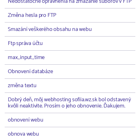
Nedostatočné oprávnenia na zmazanie súborov v FTP
Změna hesla pro FTP
Smazání veškerého obsahu na webu
Ftp správa účtu
max_input_time
Obnovení databáze
změna textu
Dobrý deň, môj webhosting sofiia.wz.sk bol odstavený
kvôli neaktivite. Prosím o jeho obnovenie. Ďakujem.
obnovení webu
obnova webu