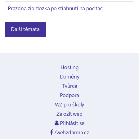
Prazdna zip zlozka po stiahnuti na pocitac
Další témata
Hosting
Domény
Tvůrce
Podpora
WZ pro školy
Založit web
Přihlásit se
/webzdarma.cz