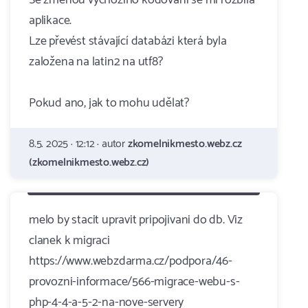
Se změnou výchozího kódování se mi rozbila
aplikace.
Lze převést stávající databázi která byla
založena na latin2 na utf8?
Pokud ano, jak to mohu udělat?
8.5. 2025 · 12:12 · autor
zkomelnikmesto.webz.cz
(zkomelnikmesto.webz.cz)
melo by stacit upravit pripojivani do db. Viz
clanek k migraci
https://www.webzdarma.cz/podpora/46-
provozni-informace/566-migrace-webu-s-
php-4-4-a-5-2-na-nove-servery