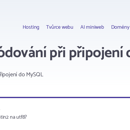
Hosting
Tvůrce webu
AI miniweb
Domény
dování při připojení
řipojení do MySQL
.
atin2 na utf8?