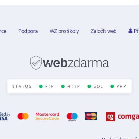
rce
Podpora
WZ pro školy
Založit web
Př
STATUS
FTP
HTTP
SQL
PHP