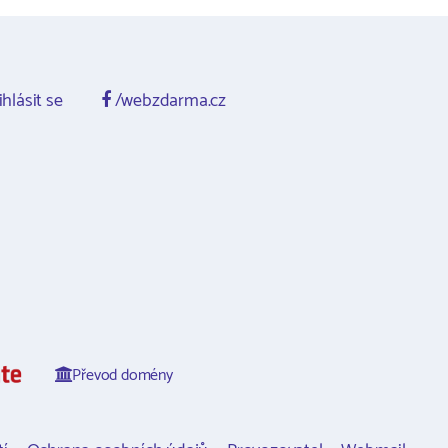
ihlásit se
/webzdarma.cz
Převod domény