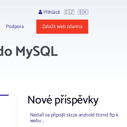
Přihlásit
🇨🇿
🇸🇰
Podpora
Založit web zdarma
 do MySQL
Nové příspěvky
Nedaří se připojit skrze android ttcmd ftp k
webu ..