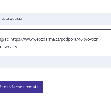
esto.webz.cz)
k migraci https://www.webzdarma.cz/podpora/46-provozni-
e-servery
t na všechna témata