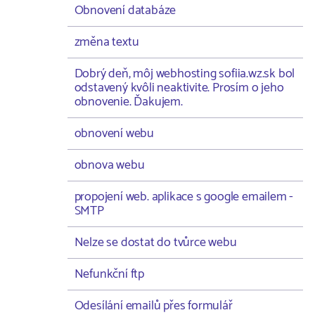
Obnovení databáze
změna textu
Dobrý deň, môj webhosting sofiia.wz.sk bol
odstavený kvôli neaktivite. Prosím o jeho
obnovenie. Ďakujem.
obnovení webu
obnova webu
propojení web. aplikace s google emailem -
SMTP
Nelze se dostat do tvůrce webu
Nefunkční ftp
Odesílání emailů přes formulář