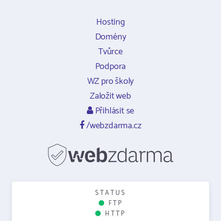
Hosting
Domény
Tvůrce
Podpora
WZ pro školy
Založit web
Přihlásit se
/webzdarma.cz
STATUS
FTP
HTTP