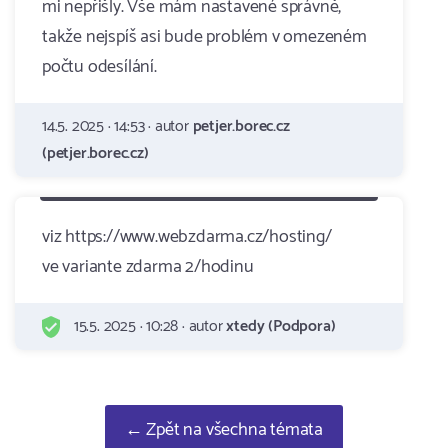
mi nepřišly. Vše mám nastavené správně,
takže nejspíš asi bude problém v omezeném
počtu odesílání.
14.5. 2025 · 14:53 · autor
petjer.borec.cz
(petjer.borec.cz)
viz https://www.webzdarma.cz/hosting/
ve variante zdarma 2/hodinu
15.5. 2025 · 10:28 · autor
xtedy (Podpora)
← Zpět na všechna témata