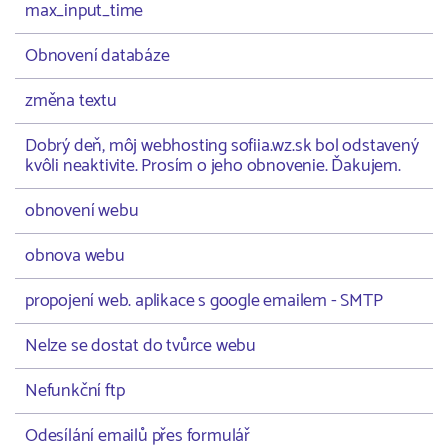
max_input_time
Obnovení databáze
změna textu
Dobrý deň, môj webhosting sofiia.wz.sk bol odstavený
kvôli neaktivite. Prosím o jeho obnovenie. Ďakujem.
obnovení webu
obnova webu
propojení web. aplikace s google emailem - SMTP
Nelze se dostat do tvůrce webu
Nefunkční ftp
Odesílání emailů přes formulář