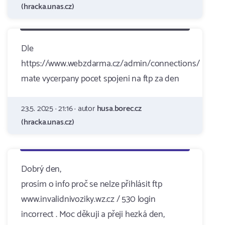
(hracka.unas.cz)
Dle
https://www.webzdarma.cz/admin/connections/
mate vycerpany pocet spojeni na ftp za den
23.5. 2025 · 21:16 · autor
husa.borec.cz
(hracka.unas.cz)
Dobrý den,
prosím o info proč se nelze přihlásit ftp
www.invalidnivoziky.wz.cz / 530 login
incorrect . Moc děkuji a přeji hezká den,