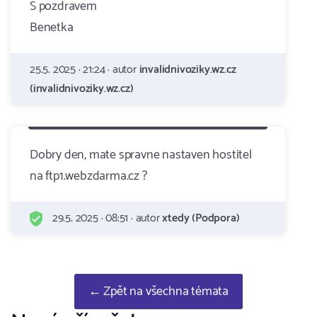
S pozdravem
Benetka
25.5. 2025 · 21:24 · autor
invalidnivoziky.wz.cz
(invalidnivoziky.wz.cz)
Dobry den, mate spravne nastaven hostitel
na ftp1.webzdarma.cz ?
29.5. 2025 · 08:51 · autor
xtedy (Podpora)
← Zpět na všechna témata