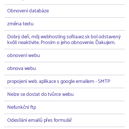
Obnovení databáze
změna textu
Dobrý deň, môj webhosting sofiia.wz.sk bol odstavený
kvôli neaktivite. Prosím o jeho obnovenie. Ďakujem.
obnovení webu
obnova webu
propojení web. aplikace s google emailem - SMTP
Nelze se dostat do tvůrce webu
Nefunkční ftp
Odesílání emailů přes formulář