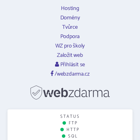
Hosting
Domény
Tvůrce
Podpora
WZ pro školy
Založit web
Přihlásit se
/webzdarma.cz
STATUS
FTP
HTTP
SQL