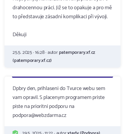
drahocennou práci. Již se to opakuje a pro mě
to představuje zásadní komplikaci při vývoji.
Děkuji
25.5. 2025 · 16:28 · autor
patemporary.xf.cz
(patemporary.xf.cz)
Dpbry den, prihlaseni do Tvurce webu sem
vam opravil. S placenym programem priste
piste na prioritni podporu na
podpora@webzdarma.cz
29.5. 2025 · 11:22 · autor
xtedy (Podpora)