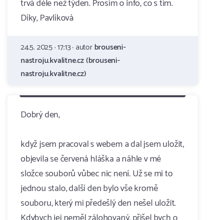
trvá déle než týden. Prosím o info, co s tím.
Díky, Pavlíková
24.5. 2025 · 17:13 · autor
brouseni-
nastroju.kvalitne.cz (brouseni-
nastroju.kvalitne.cz)
Dobrý den,
když jsem pracoval s webem a dal jsem uložit,
objevila se červená hláška a náhle v mé
složce souborů vůbec nic není. Už se mi to
jednou stalo, další den bylo vše kromě
souboru, který mi předešlý den nešel uložit.
Kdybych jej neměl zálohovaný, přišel bych o