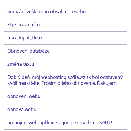
Smazání veškerého obsahu na webu
Ftp správa účtu
max_input_time
Obnovení databáze
změna textu
Dobrý deň, môj webhosting sofiia.wz.sk bol odstavený
kvôli neaktivite. Prosím o jeho obnovenie. Ďakujem.
obnovení webu
obnova webu
propojení web. aplikace s google emailem - SMTP