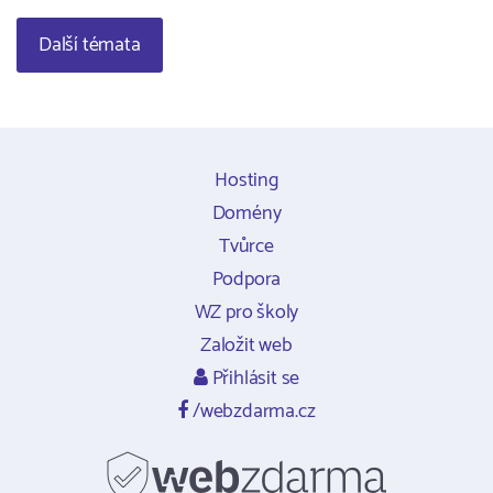
Další témata
Hosting
Domény
Tvůrce
Podpora
WZ pro školy
Založit web
Přihlásit se
/webzdarma.cz