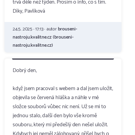
trvá déle než týden. Prosím o info, co s tím.
Díky, Pavlíková
24.5. 2025 · 17:13 · autor
brouseni-
nastroju.kvalitne.cz (brouseni-
nastroju.kvalitne.cz)
Dobrý den,
když jsem pracoval s webem a dal jsem uložit,
objevila se červená hláška a náhle v mé
složce souborů vůbec nic není. Už se mi to
jednou stalo, další den bylo vše kromě
souboru, který mi předešlý den nešel uložit.
Kdybych jej neměl zálohovaný, přišel bych o