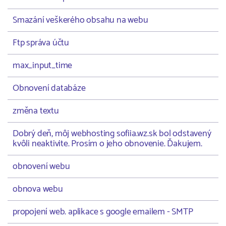
Smazání veškerého obsahu na webu
Ftp správa účtu
max_input_time
Obnovení databáze
změna textu
Dobrý deň, môj webhosting sofiia.wz.sk bol odstavený
kvôli neaktivite. Prosím o jeho obnovenie. Ďakujem.
obnovení webu
obnova webu
propojení web. aplikace s google emailem - SMTP