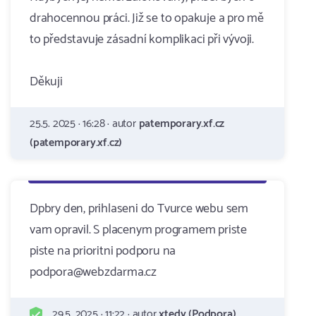
drahocennou práci. Již se to opakuje a pro mě
to představuje zásadní komplikaci při vývoji.
Děkuji
25.5. 2025 · 16:28 · autor
patemporary.xf.cz
(patemporary.xf.cz)
Dpbry den, prihlaseni do Tvurce webu sem
vam opravil. S placenym programem priste
piste na prioritni podporu na
podpora@webzdarma.cz
29.5. 2025 · 11:22 · autor
xtedy (Podpora)