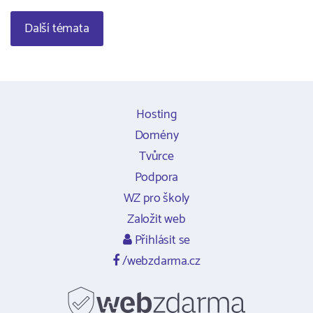
Další témata
Hosting
Domény
Tvůrce
Podpora
WZ pro školy
Založit web
Přihlásit se
/webzdarma.cz