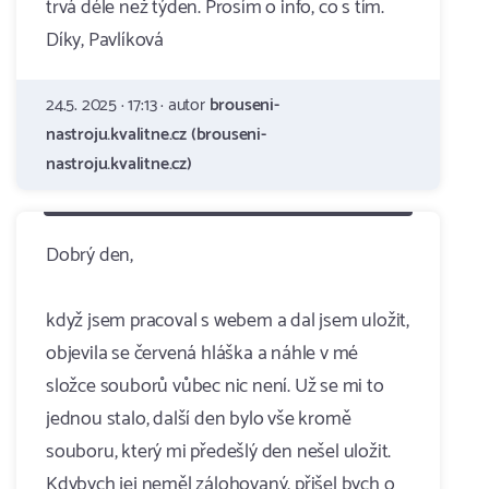
trvá déle než týden. Prosím o info, co s tím.
Díky, Pavlíková
24.5. 2025 · 17:13 · autor
brouseni-
nastroju.kvalitne.cz (brouseni-
nastroju.kvalitne.cz)
Dobrý den,
když jsem pracoval s webem a dal jsem uložit,
objevila se červená hláška a náhle v mé
složce souborů vůbec nic není. Už se mi to
jednou stalo, další den bylo vše kromě
souboru, který mi předešlý den nešel uložit.
Kdybych jej neměl zálohovaný, přišel bych o