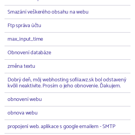
Smazání veškerého obsahu na webu
Ftp správa účtu
max_input_time
Obnovení databáze
změna textu
Dobrý deň, môj webhosting sofiia.wz.sk bol odstavený
kvôli neaktivite. Prosím o jeho obnovenie. Ďakujem.
obnovení webu
obnova webu
propojení web. aplikace s google emailem - SMTP