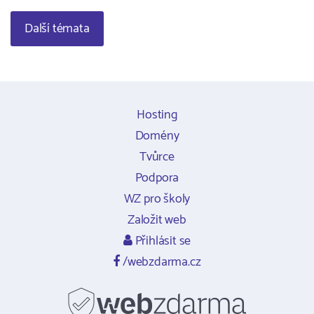
Další témata
Hosting
Domény
Tvůrce
Podpora
WZ pro školy
Založit web
Přihlásit se
/webzdarma.cz