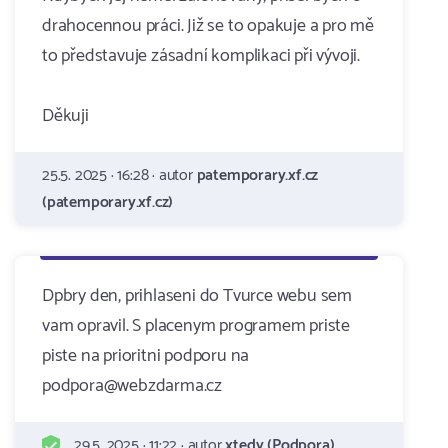
drahocennou práci. Již se to opakuje a pro mě
to představuje zásadní komplikaci při vývoji.
Děkuji
25.5. 2025 · 16:28 · autor
patemporary.xf.cz
(patemporary.xf.cz)
Dpbry den, prihlaseni do Tvurce webu sem
vam opravil. S placenym programem priste
piste na prioritni podporu na
podpora@webzdarma.cz
29.5. 2025 · 11:22 · autor
xtedy (Podpora)