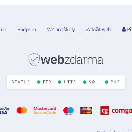
rce
Podpora
WZ pro školy
Založit web
Př
STATUS
FTP
HTTP
SQL
PHP