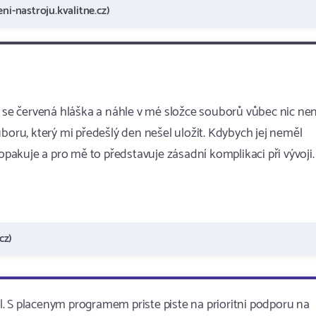
ni-nastroju.kvalitne.cz)
a se červená hláška a náhle v mé složce souborů vůbec nic nen
boru, který mi předešlý den nešel uložit. Kdybych jej neměl
 opakuje a pro mě to představuje zásadní komplikaci při vývoji.
cz)
. S placenym programem priste piste na prioritni podporu na