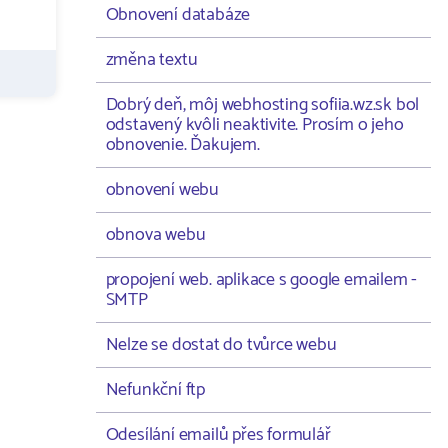
Obnovení databáze
změna textu
Dobrý deň, môj webhosting sofiia.wz.sk bol
odstavený kvôli neaktivite. Prosím o jeho
obnovenie. Ďakujem.
obnovení webu
obnova webu
propojení web. aplikace s google emailem -
SMTP
Nelze se dostat do tvůrce webu
Nefunkční ftp
Odesílání emailů přes formulář