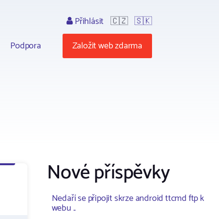
Přihlásit
🇨🇿
🇸🇰
Podpora
Založit web zdarma
Nové příspěvky
Nedaří se připojit skrze android ttcmd ftp k
webu ..