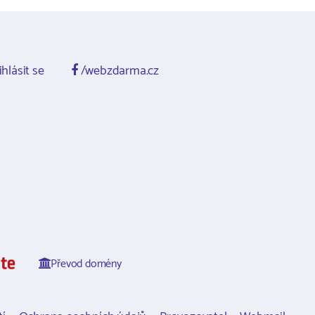
ihlásit se
/webzdarma.cz
Převod domény