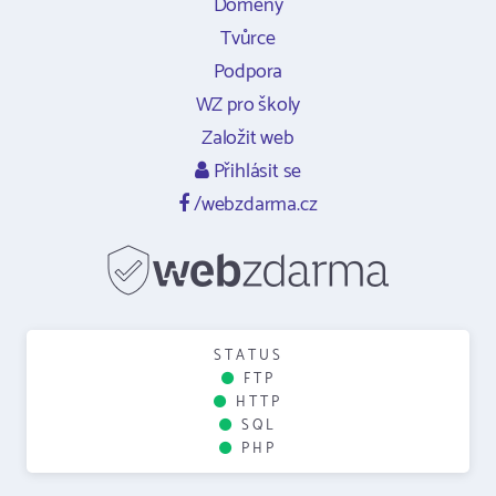
Domény
Tvůrce
Podpora
WZ pro školy
Založit web
Přihlásit se
/webzdarma.cz
STATUS
FTP
HTTP
SQL
PHP