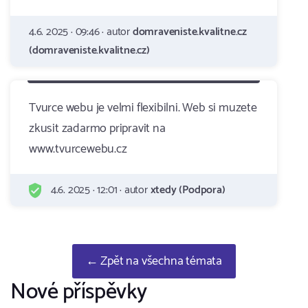
4.6. 2025 · 09:46 · autor
domraveniste.kvalitne.cz
(domraveniste.kvalitne.cz)
Tvurce webu je velmi flexibilni. Web si muzete
zkusit zadarmo pripravit na
www.tvurcewebu.cz
4.6. 2025 · 12:01 · autor
xtedy (Podpora)
← Zpět na všechna témata
Nové příspěvky