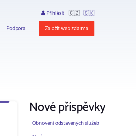
Přihlásit
🇨🇿
🇸🇰
Podpora
Založit web zdarma
Nové příspěvky
Obnovení odstavených služeb