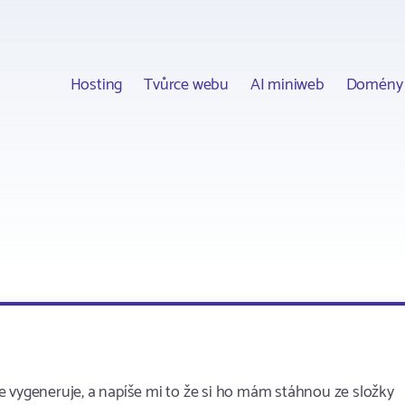
Hosting
Tvůrce webu
AI miniweb
Domény
e vygeneruje, a napíše mi to že si ho mám stáhnou ze složky