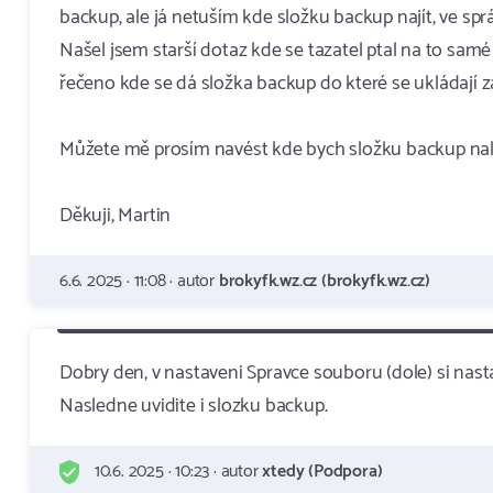
backup, ale já netuším kde složku backup najít, ve spr
Našel jsem starší dotaz kde se tazatel ptal na to sa
řečeno kde se dá složka backup do které se ukládají z
Můžete mě prosím navést kde bych složku backup nal
Děkuji, Martin
6.6. 2025 · 11:08 · autor
brokyfk.wz.cz (brokyfk.wz.cz)
Dobry den, v nastaveni Spravce souboru (dole) si nas
Nasledne uvidite i slozku backup.
10.6. 2025 · 10:23 · autor
xtedy (Podpora)