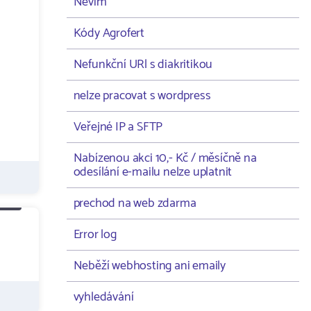
Nevím
Kódy Agrofert
Nefunkční URl s diakritikou
nelze pracovat s wordpress
Veřejné IP a SFTP
Nabízenou akci 10,- Kč / měsíčně na
odesílání e-mailu nelze uplatnit
prechod na web zdarma
Error log
Neběží webhosting ani emaily
vyhledávání