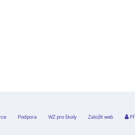
rce
Podpora
WZ pro školy
Založit web
Př