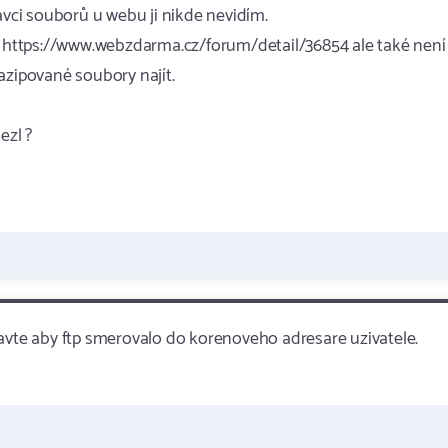
ávci souborů u webu ji nikde nevidím.
mé https://www.webzdarma.cz/forum/detail/36854 ale také není
azipované soubory najít.
ezl ?
tavte aby ftp smerovalo do korenoveho adresare uzivatele.