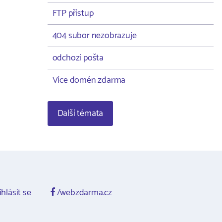
FTP přístup
404 subor nezobrazuje
odchozí pošta
Více domén zdarma
Další témata
ihlásit se
/webzdarma.cz