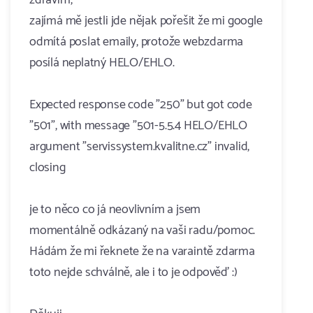
zdravím,
zajímá mě jestli jde nějak pořešit že mi google
odmítá poslat emaily, protože webzdarma
posílá neplatný HELO/EHLO.
Expected response code "250" but got code
"501", with message "501-5.5.4 HELO/EHLO
argument "servi​ssyst​em.kvalitne.cz" invalid,
closing
je to něco co já neovlivním a jsem
momentálně odkázaný na vaši radu/pomoc.
Hádám že mi řeknete že na varaintě zdarma
toto nejde schválně, ale i to je odpověď :)