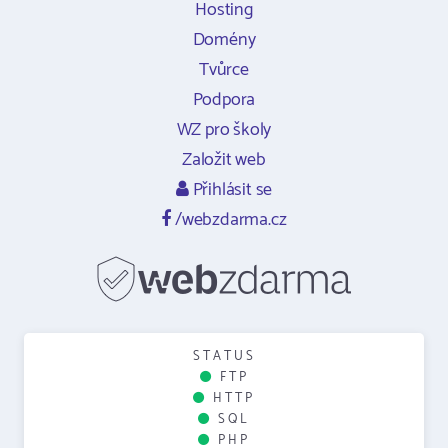
Hosting
Domény
Tvůrce
Podpora
WZ pro školy
Založit web
Přihlásit se
/webzdarma.cz
STATUS
FTP
HTTP
SQL
PHP