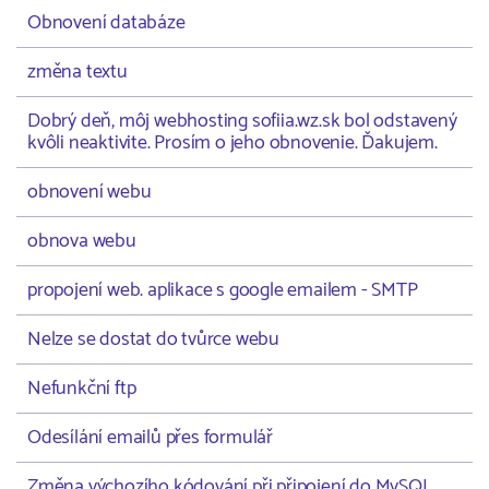
Obnovení databáze
změna textu
Dobrý deň, môj webhosting sofiia.wz.sk bol odstavený
kvôli neaktivite. Prosím o jeho obnovenie. Ďakujem.
obnovení webu
obnova webu
propojení web. aplikace s google emailem - SMTP
Nelze se dostat do tvůrce webu
Nefunkční ftp
Odesílání emailů přes formulář
Změna výchozího kódování při připojení do MySQL