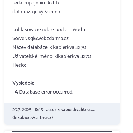
teda pripojenim k dtb
databaza je vytvorena
prihlasovacie udaje podla navodu:
Server: sql6.webzdarma.cz
Název databáze: kikabierkval4270
Uživatelské jméno: kikabierkval4270
Heslo:
Vysledok:
"A Database error occurred."
29.7. 2025 · 18:15 · autor
kikabier.kvalitne.cz
(kikabier.kvalitne.cz)