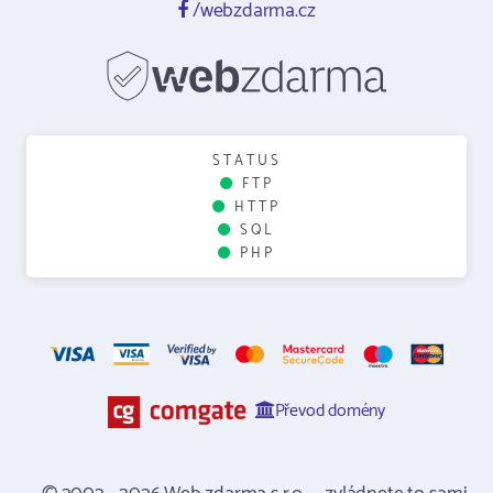
/webzdarma.cz
STATUS
FTP
HTTP
SQL
PHP
Převod domény