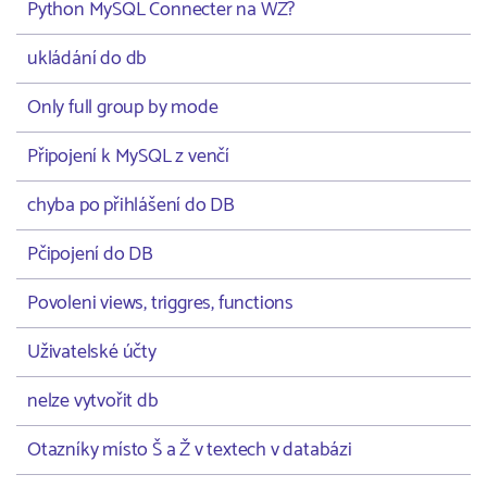
Python MySQL Connecter na WZ?
ukládání do db
Only full group by mode
Připojení k MySQL z venčí
chyba po přihlášení do DB
Pčipojení do DB
Povoleni views, triggres, functions
Uživatelské účty
nelze vytvořit db
Otazníky místo Š a Ž v textech v databázi