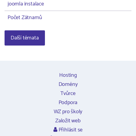
joomla instalace
Počet Zátnamů
Další témata
Hosting
Domény
Tvůrce
Podpora
WZ pro školy
Založit web
Přihlásit se