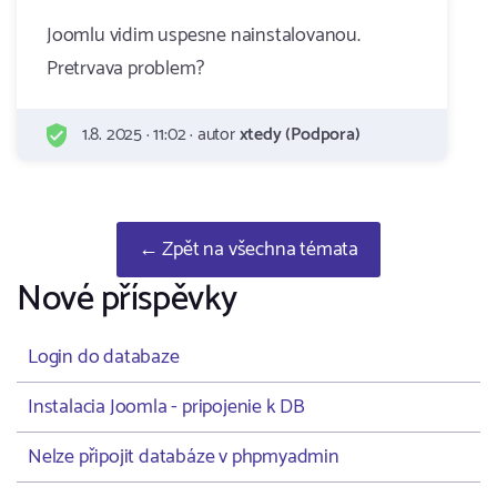
Joomlu vidim uspesne nainstalovanou.
Pretrvava problem?
1.8. 2025 · 11:02 · autor
xtedy (Podpora)
← Zpět na všechna témata
Nové příspěvky
Login do databaze
Instalacia Joomla - pripojenie k DB
Nelze připojit databáze v phpmyadmin