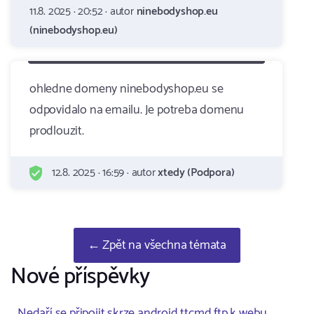
11.8. 2025 · 20:52 · autor
ninebodyshop.eu
(ninebodyshop.eu)
ohledne domeny ninebodyshop.eu se
odpovidalo na emailu. Je potreba domenu
prodlouzit.
12.8. 2025 · 16:59 · autor
xtedy (Podpora)
← Zpět na všechna témata
Nové příspěvky
Nedaří se připojit skrze android ttcmd ftp k webu ..