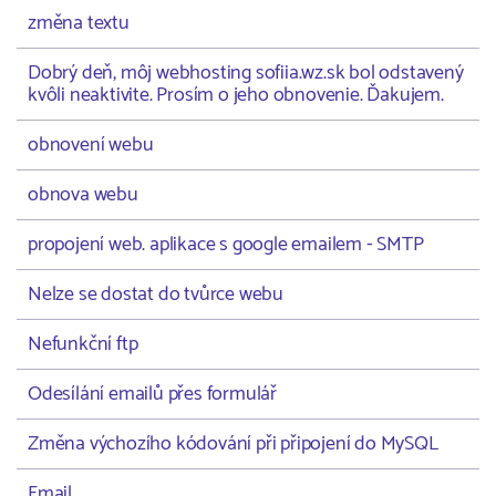
změna textu
Dobrý deň, môj webhosting sofiia.wz.sk bol odstavený
kvôli neaktivite. Prosím o jeho obnovenie. Ďakujem.
obnovení webu
obnova webu
propojení web. aplikace s google emailem - SMTP
Nelze se dostat do tvůrce webu
Nefunkční ftp
Odesílání emailů přes formulář
Změna výchozího kódování při připojení do MySQL
Email