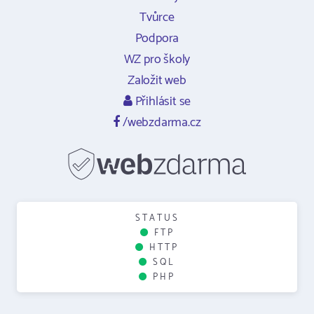
Tvůrce
Podpora
WZ pro školy
Založit web
Přihlásit se
/webzdarma.cz
STATUS
FTP
HTTP
SQL
PHP