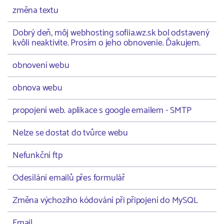
změna textu
Dobrý deň, môj webhosting sofiia.wz.sk bol odstavený
kvôli neaktivite. Prosím o jeho obnovenie. Ďakujem.
obnovení webu
obnova webu
propojení web. aplikace s google emailem - SMTP
Nelze se dostat do tvůrce webu
Nefunkční ftp
Odesílání emailů přes formulář
Změna výchozího kódování při připojení do MySQL
Email