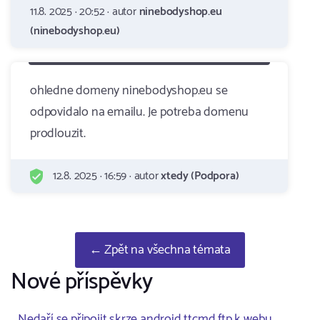
11.8. 2025 · 20:52 · autor
ninebodyshop.eu
(ninebodyshop.eu)
ohledne domeny ninebodyshop.eu se
odpovidalo na emailu. Je potreba domenu
prodlouzit.
12.8. 2025 · 16:59 · autor
xtedy (Podpora)
← Zpět na všechna témata
Nové příspěvky
Nedaří se připojit skrze android ttcmd ftp k webu ..