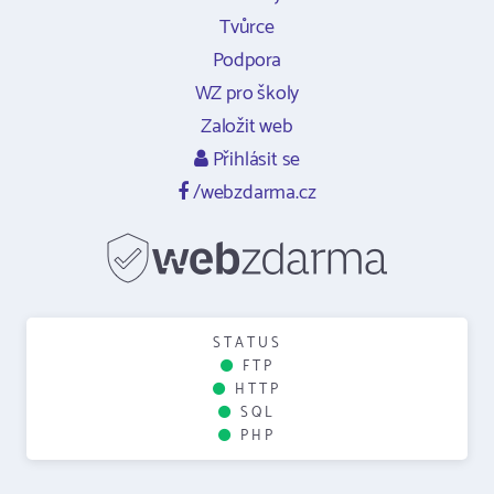
Tvůrce
Podpora
WZ pro školy
Založit web
Přihlásit se
/webzdarma.cz
STATUS
FTP
HTTP
SQL
PHP