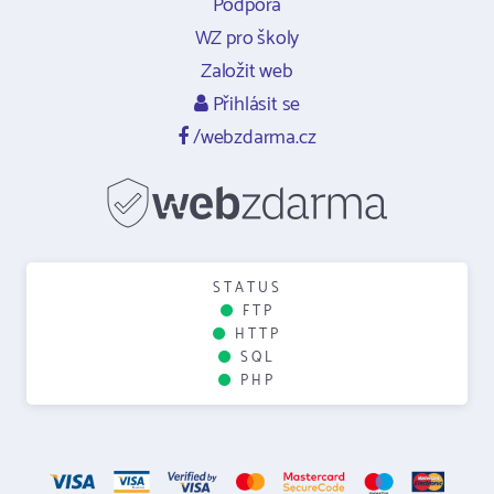
Podpora
WZ pro školy
Založit web
Přihlásit se
/webzdarma.cz
STATUS
FTP
HTTP
SQL
PHP