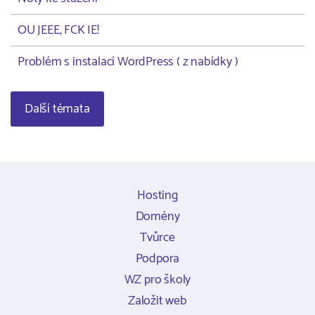
OU JEEE, FCK IE!
Problém s instalací WordPress ( z nabídky )
Další témata
Hosting
Domény
Tvůrce
Podpora
WZ pro školy
Založit web