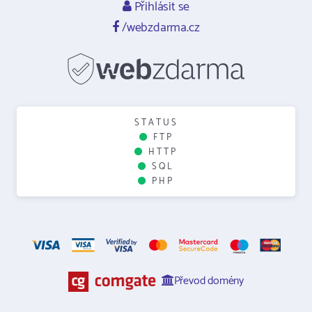
Přihlásit se
/webzdarma.cz
STATUS
FTP
HTTP
SQL
PHP
Převod domény