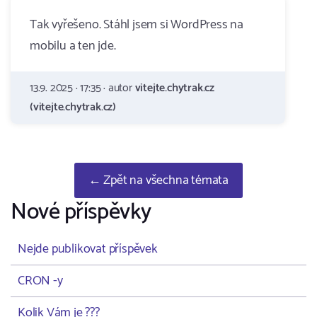
Tak vyřešeno. Stáhl jsem si WordPress na
mobilu a ten jde.
13.9. 2025 · 17:35 · autor
vitejte.chytrak.cz
(vitejte.chytrak.cz)
← Zpět na všechna témata
Nové příspěvky
Nejde publikovat příspěvek
CRON -y
Kolik Vám je ???