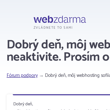
Webzdarma
ZVLÁDNETE TO SAMI
Dobrý deň, môj webh
neaktivite. Prosím 
Fórum podpory
→ Dobrý deň, môj webhosting sofiia.
Dobrý deň,