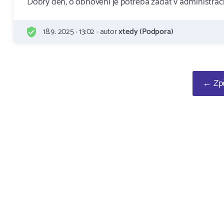
Dobry den, o obnoveni je potreba zadat v administraci
18.9. 2025 · 13:02 · autor
xtedy (Podpora)
← Zpě