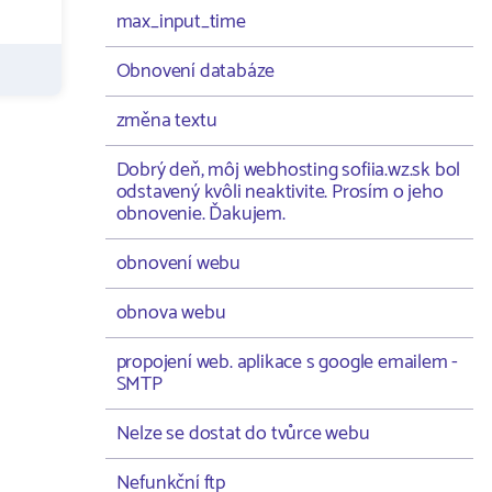
max_input_time
Obnovení databáze
změna textu
Dobrý deň, môj webhosting sofiia.wz.sk bol
odstavený kvôli neaktivite. Prosím o jeho
obnovenie. Ďakujem.
obnovení webu
obnova webu
propojení web. aplikace s google emailem -
SMTP
Nelze se dostat do tvůrce webu
Nefunkční ftp