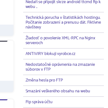
Nedaří se připojit skrze android ttcmd ftp k
webu ..
Technická porucha v štatistikách hostingu.
Počítanie zobrazení a prenusu dát. Fiktívne
návštevy
Žiadosť o povolenie XML-RPC na Nginx
serveroch
ANTIVIRY blokuji vyrobce.cz
Nedostatočné oprávnenia na zmazanie
súborov v FTP
Změna hesla pro FTP
Smazání veškerého obsahu na webu
Ftp správa účtu