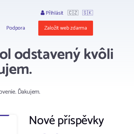
Přihlásit
🇨🇿
🇸🇰
Podpora
Založit web zdarma
ol odstavený kvôli
ujem.
novenie. Ďakujem.
Nové příspěvky