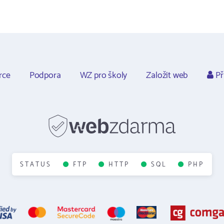
rce
Podpora
WZ pro školy
Založit web
Př
STATUS
FTP
HTTP
SQL
PHP