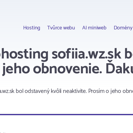
Hosting
Tvůrce webu
AI miniweb
Domény
osting sofiia.wz.sk b
o jeho obnovenie. Ďak
wz.sk bol odstavený kvôli neaktivite. Prosím o jeho ob