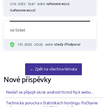
27.9. 2025 · 13:47 · autor
safezone.wz.cz
(safezone.wz.cz)
viz ticket
1.10. 2025 · 20:25 · autor
xtedy (Podpora)
← Zpět na všechna témata
Nové příspěvky
Nedaří se připojit skrze android ttcmd ftp k webu ..
Technická porucha v štatistikách hostingu. Počítanie