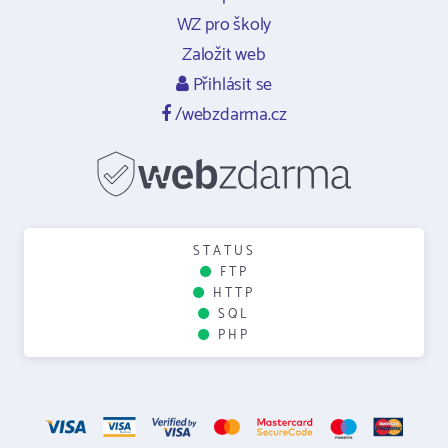
WZ pro školy
Založit web
Přihlásit se
/webzdarma.cz
STATUS
FTP
HTTP
SQL
PHP