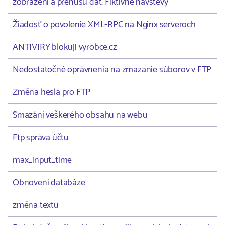
zobrazení a prenusu dát. Fiktívne návštevy
Žiadosť o povolenie XML-RPC na Nginx serveroch
ANTIVIRY blokuji vyrobce.cz
Nedostatočné oprávnenia na zmazanie súborov v FTP
Změna hesla pro FTP
Smazání veškerého obsahu na webu
Ftp správa účtu
max_input_time
Obnovení databáze
změna textu