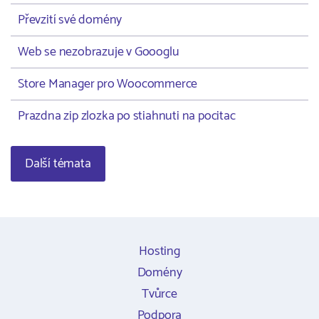
Převzití své domény
Web se nezobrazuje v Goooglu
Store Manager pro Woocommerce
Prazdna zip zlozka po stiahnuti na pocitac
Další témata
Hosting
Domény
Tvůrce
Podpora