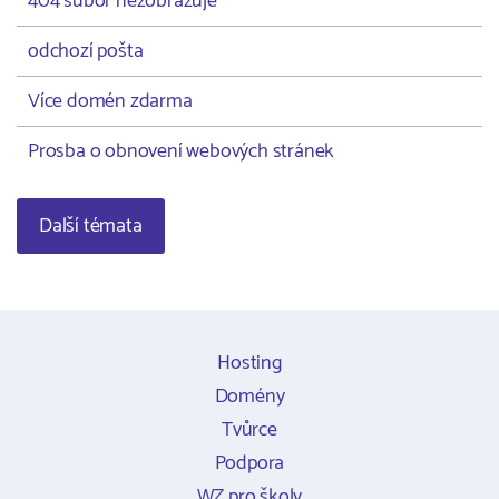
404 subor nezobrazuje
odchozí pošta
Více domén zdarma
Prosba o obnovení webových stránek
Další témata
Hosting
Domény
Tvůrce
Podpora
WZ pro školy