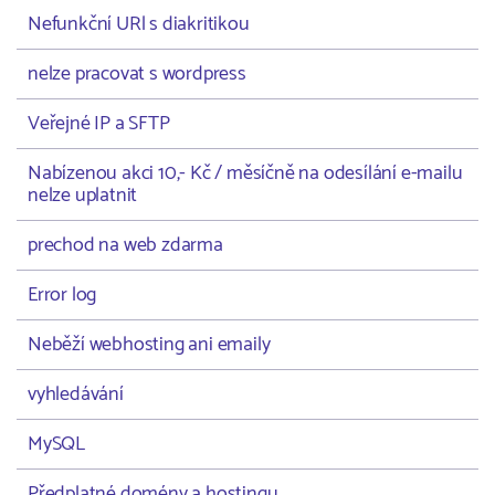
Nefunkční URl s diakritikou
nelze pracovat s wordpress
Veřejné IP a SFTP
Nabízenou akci 10,- Kč / měsíčně na odesílání e-mailu
nelze uplatnit
prechod na web zdarma
Error log
Neběží webhosting ani emaily
vyhledávání
MySQL
Předplatné domény a hostingu