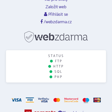
Založit web
Přihlásit se
/webzdarma.cz
STATUS
FTP
HTTP
SQL
PHP