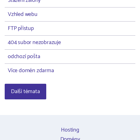
Stažení zálohy
Vzhled webu
FTP přístup
404 subor nezobrazuje
odchozí pošta
Více domén zdarma
Další témata
Hosting
Domény