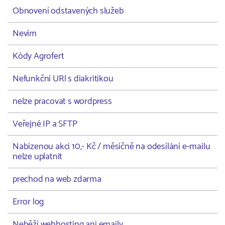
Obnovení odstavených služeb
Nevím
Kódy Agrofert
Nefunkční URl s diakritikou
nelze pracovat s wordpress
Veřejné IP a SFTP
Nabízenou akci 10,- Kč / měsíčně na odesílání e-mailu
nelze uplatnit
prechod na web zdarma
Error log
Neběží webhosting ani emaily