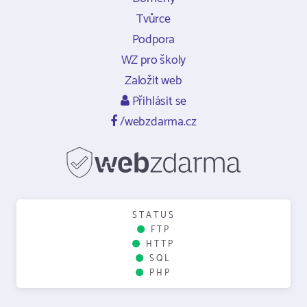
Tvůrce
Podpora
WZ pro školy
Založit web
Přihlásit se
/webzdarma.cz
STATUS
FTP
HTTP
SQL
PHP