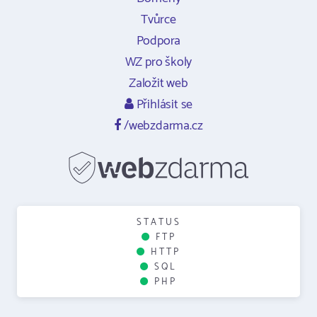
Tvůrce
Podpora
WZ pro školy
Založit web
Přihlásit se
/webzdarma.cz
STATUS
FTP
HTTP
SQL
PHP