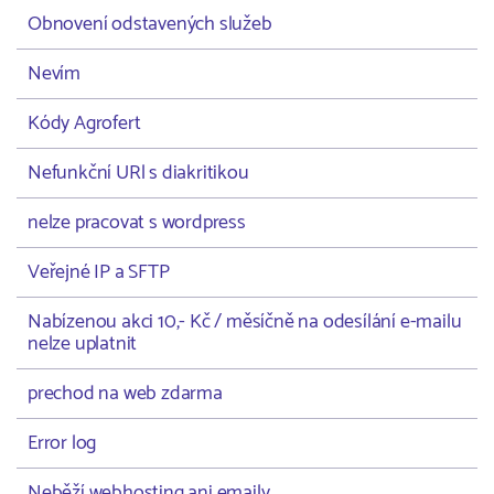
Obnovení odstavených služeb
Nevím
Kódy Agrofert
Nefunkční URl s diakritikou
nelze pracovat s wordpress
Veřejné IP a SFTP
Nabízenou akci 10,- Kč / měsíčně na odesílání e-mailu
nelze uplatnit
prechod na web zdarma
Error log
Neběží webhosting ani emaily