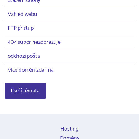
Stažení zálohy
Vzhled webu
FTP přístup
404 subor nezobrazuje
odchozí pošta
Více domén zdarma
Další témata
Hosting
Domény