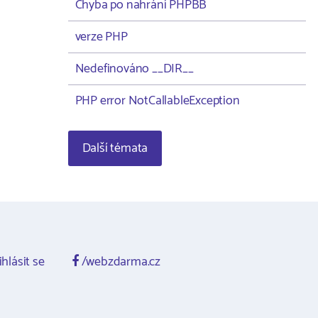
Chyba po nahrání PHPBB
verze PHP
Nedefinováno __DIR__
PHP error NotCallableException
Další témata
ihlásit se
/webzdarma.cz