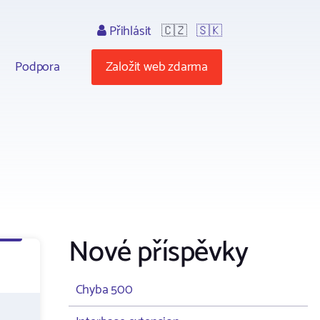
Přihlásit
🇨🇿
🇸🇰
Podpora
Založit web zdarma
Nové příspěvky
Chyba 500