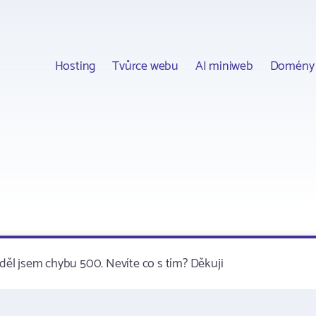
Hosting
Tvůrce webu
AI miniweb
Domény
iděl jsem chybu 500. Nevíte co s tím? Děkuji