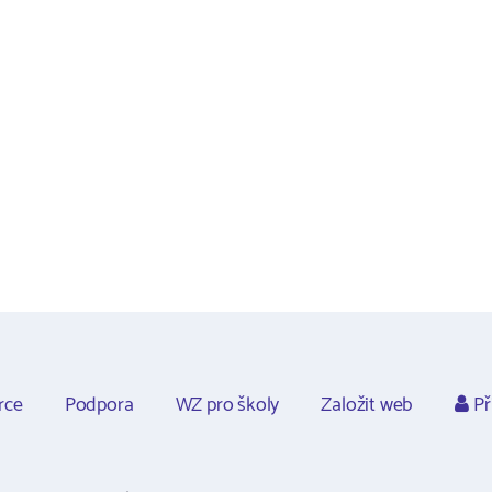
rce
Podpora
WZ pro školy
Založit web
Př