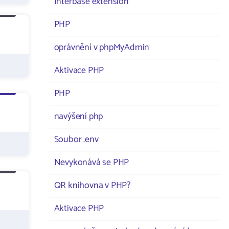
Interbase extension
PHP
oprávnění v phpMyAdmin
Aktivace PHP
PHP
navýšení php
Soubor .env
Nevykonává se PHP
QR knihovna v PHP?
Aktivace PHP