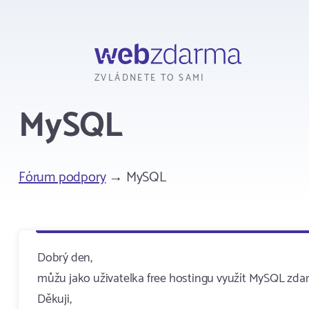
Webzdarma
ZVLÁDNETE TO SAMI
MySQL
Fórum podpory
→ MySQL
Dobrý den,
můžu jako uživatelka free hostingu využít MySQL zda
Děkuji,