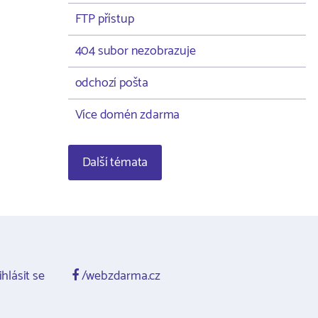
FTP přístup
404 subor nezobrazuje
odchozí pošta
Více domén zdarma
Další témata
ihlásit se
/webzdarma.cz