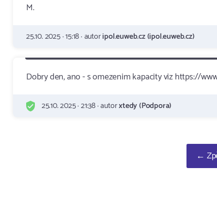
M.
25.10. 2025 · 15:18 · autor
ipol.euweb.cz (ipol.euweb.cz)
Dobry den, ano - s omezenim kapacity viz https://w
25.10. 2025 · 21:38 · autor
xtedy (Podpora)
← Zpě