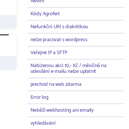
Nevím
Kódy Agrofert
Nefunkční URl s diakritikou
nelze pracovat s wordpress
Veřejné IP a SFTP
Nabízenou akci 10,- Kč / měsíčně na
odesílání e-mailu nelze uplatnit
prechod na web zdarma
Error log
Neběží webhosting ani emaily
vyhledávání