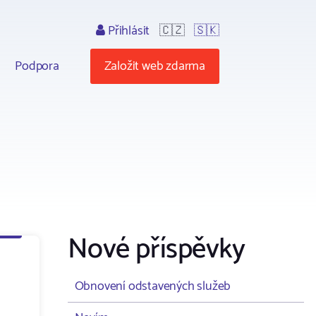
Přihlásit
🇨🇿
🇸🇰
Podpora
Založit web zdarma
Nové příspěvky
Obnovení odstavených služeb