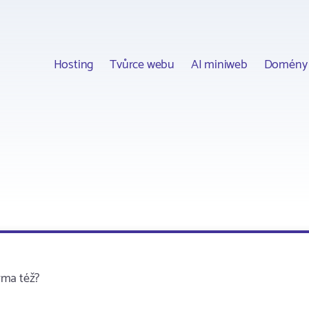
Hosting
Tvůrce webu
AI miniweb
Domény
rma též?