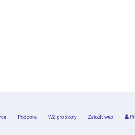
rce
Podpora
WZ pro školy
Založit web
Př