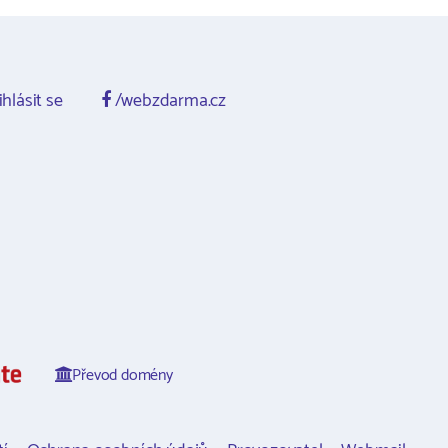
ihlásit se
/webzdarma.cz
Převod domény