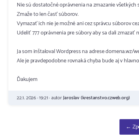
Nie sú dostatočné oprávnenia na zmazanie všetkých sú
Zmaže to len časť súborov.
Vymazať ich nie je možné ani cez správcu súborov cez r
Udeliť 777 oprávnenia pre súbory aby sa dali zmazať n
Ja som inštaloval Wordpress na adrese domena.wz/w
Ale je pravdepodobne rovnaká chyba bude aj v hlavno
Ďakujem
22.1. 2026 · 19:21 · autor
Jaroslav (krestanstvo.czweb.org)
← Zpě