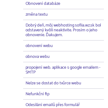
Obnovení databáze
změna textu
Dobrý deň, môj webhosting sofiia.wz.sk bol
odstavený kvôli neaktivite. Prosím o jeho
obnovenie. Ďakujem.
obnovení webu
obnova webu
propojení web. aplikace s google emailem -
SMTP
Nelze se dostat do tvůrce webu
Nefunkční ftp
Odesílání emailů přes formulář