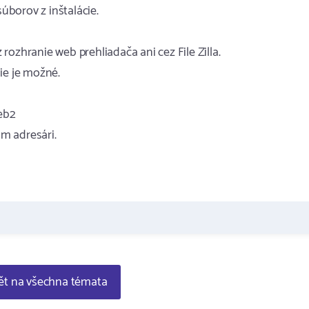
borov z inštalácie.
ozhranie web prehliadača ani cez File Zilla.
ie je možné.
eb2
m adresári.
t na všechna témata