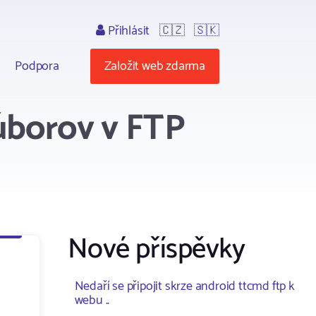
Přihlásit
🇨🇿
🇸🇰
Podpora
Založit web zdarma
úborov v FTP
Nové příspěvky
Nedaří se připojit skrze android ttcmd ftp k
webu ..