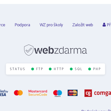
rce
Podpora
WZ pro školy
Založit web
Př
STATUS
FTP
HTTP
SQL
PHP