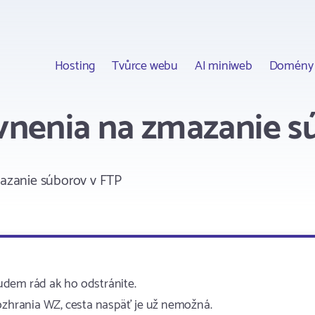
Hosting
Tvůrce webu
AI miniweb
Domény
nenia na zmazanie s
zanie súborov v FTP
udem rád ak ho odstránite.
rozhrania WZ, cesta naspäť je už nemožná.