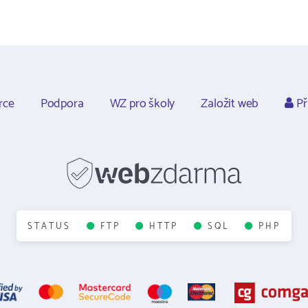
rce
Podpora
WZ pro školy
Založit web
Př
STATUS
FTP
HTTP
SQL
PHP