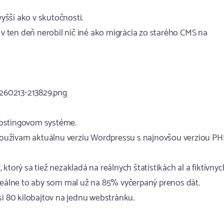
šší ako v skutočnosti.
 ten deň nerobil nič iné ako migrácia zo starého CMS na
260213-213829.png
 hostingovom systéme.
, používam aktuálnu verziu Wordpressu s najnovšou verziou PH
ktorý sa tiež nezakladá na reálnych štatistikách al a fiktívnyc
 reálne to aby som mal už na 85% vyčerpaný prenos dát.
si 80 kilobajtov na jednu webstránku.