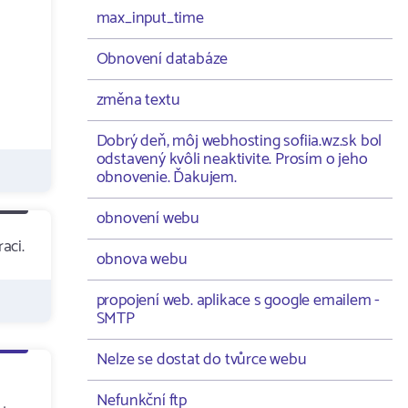
max_input_time
Obnovení databáze
změna textu
Dobrý deň, môj webhosting sofiia.wz.sk bol
odstavený kvôli neaktivite. Prosím o jeho
obnovenie. Ďakujem.
obnovení webu
aci.
obnova webu
propojení web. aplikace s google emailem -
SMTP
Nelze se dostat do tvůrce webu
Nefunkční ftp