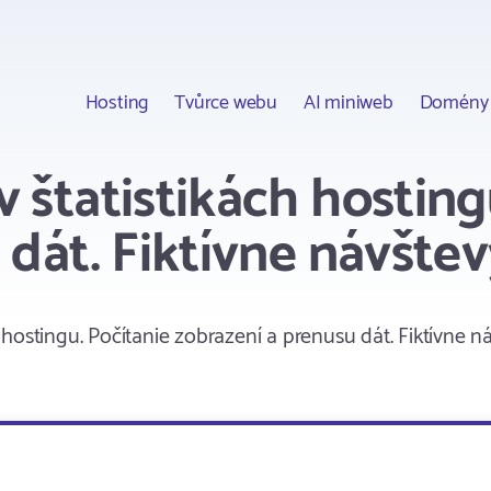
Hosting
Tvůrce webu
AI miniweb
Domény
 štatistikách hosting
 dát. Fiktívne návšte
hostingu. Počítanie zobrazení a prenusu dát. Fiktívne n