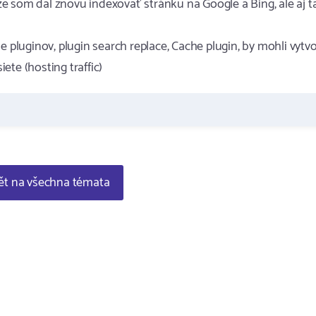
e som dal znovu indexovať stránku na Google a Bing, ale aj t
e pluginov, plugin search replace, Cache plugin, by mohli vytvo
te (hosting traffic)
t na všechna témata