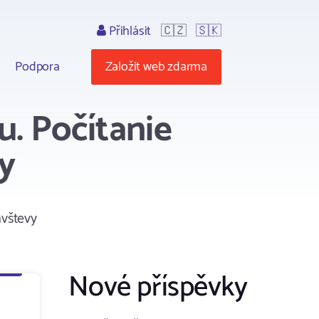
Přihlásit
🇨🇿
🇸🇰
Podpora
Založit web zdarma
u. Počítanie
vy
ávštevy
Nové příspěvky