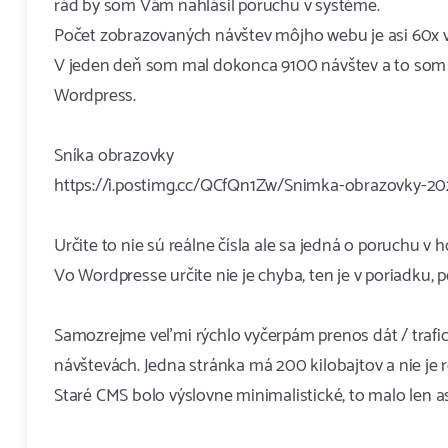
rád by som Vám nahlásil poruchu v systéme.
Počet zobrazovaných návštev môjho webu je asi 60x vy
V jeden deň som mal dokonca 9100 návštev a to som v
Wordpress.
Sníka obrazovky
https://i.postimg.cc/QCfQn1Zw/Snimka-obrazovky-20
Určite to nie sú reálne čísla ale sa jedná o poruchu v
Vo Wordpresse určite nie je chyba, ten je v poriadku
Samozrejme veľmi rýchlo vyčerpám prenos dát / trafic, 
návštevách. Jedna stránka má 200 kilobajtov a nie je
Staré CMS bolo výslovne minimalistické, to malo len a