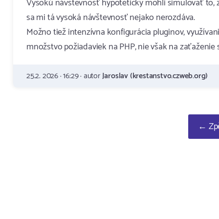
Vysokú návštevnosť hypoteticky mohli simulovať to, ž
sa mi tá vysoká návštevnosť nejako nerozdáva.
Možno tiež intenzívna konfigurácia pluginov, využívani
množstvo požiadaviek na PHP, nie však na zaťaženie sie
25.2. 2026 · 16:29 · autor
Jaroslav (krestanstvo.czweb.org)
← Zpě