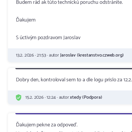
Budem rád ak túto technickú poruchu odstránite.
Ďakujem
S úctivým pozdravom Jaroslav
13.2. 2026 · 21:53 · autor
Jaroslav (krestanstvo.czweb.org)
Dobry den, kontroloval sem to a dle logu prislo za 12.
15.2. 2026 · 12:24 · autor
xtedy (Podpora)
Ďakujem pekne za odpoveď.