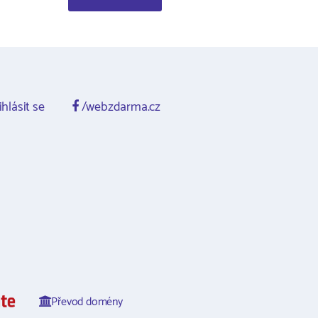
ihlásit se
/webzdarma.cz
Převod domény