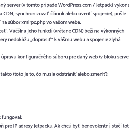
lený server (v tomto prípade WordPress.com / Jetpack) vykon
 CDN, synchronizovať článok alebo overiť spojenie), pošle
 na súbor xmlrpc.php vo vašom webe.
ost“. Väčšina jeho funkcií (vrátane CDN) beží na výkonných
very nedokážu „doprosiť“ k vášmu webu a spojenie zlyhá
 o úpravu konfiguračného súboru pre daný web (v bloku serve
kto (toto je to, čo musia odstrániť alebo zmeniť):
k fungoval:
ň pre IP adresy Jetpacku. Ak chcú byť benevolentní, stačí tot