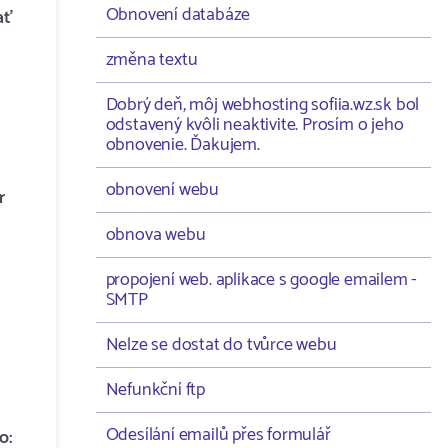
Obnovení databáze
ať
změna textu
Dobrý deň, môj webhosting sofiia.wz.sk bol
odstavený kvôli neaktivite. Prosím o jeho
obnovenie. Ďakujem.
obnovení webu
r
obnova webu
propojení web. aplikace s google emailem -
SMTP
Nelze se dostat do tvůrce webu
Nefunkční ftp
Odesílání emailů přes formulář
o: