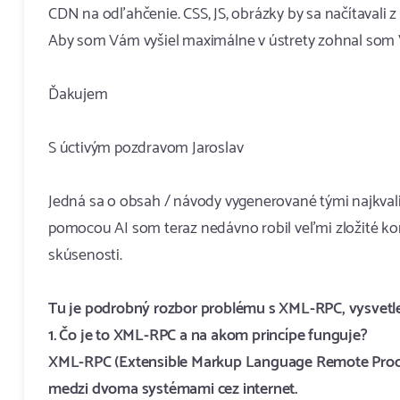
CDN na odľahčenie. CSS, JS, obrázky by sa načítavali z
Aby som Vám vyšiel maximálne v ústrety zohnal som Vám
Ďakujem
S úctivým pozdravom Jaroslav
Jedná sa o obsah / návody vygenerované tými najkvali
pomocou AI som teraz nedávno robil veľmi zložité ko
skúsenosti.
Tu je podrobný rozbor problému s XML-RPC, vysvetlen
1. Čo je to XML-RPC a na akom princípe funguje?
XML-RPC (Extensible Markup Language Remote Proced
medzi dvoma systémami cez internet.