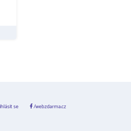
ihlásit se
/webzdarma.cz