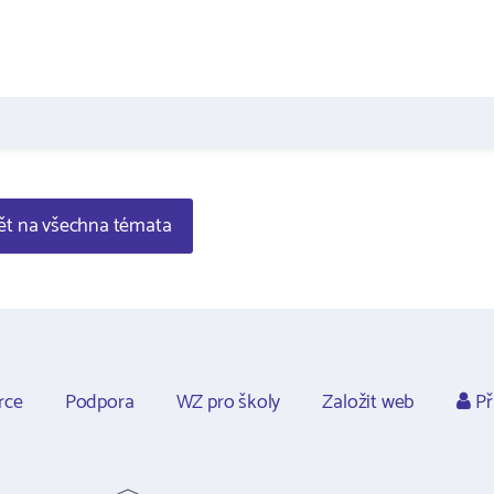
t na všechna témata
rce
Podpora
WZ pro školy
Založit web
Př