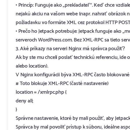
• Princíp: Funguje ako „prekladateľ“. Keď chce vzdia
nejakú akciu na vašom webe (napr. nahrať obrázok na
požiadavku vo formáte XML cez protokol HTTP POST
• Prečo ho Jetpack potrebuje: Jetpack funguje ako „m
serveroch WordPress.com. Bez XML-RPC sa tieto ser
3. Aké príkazy na serveri Nginx má správca použiť?
Ak by ste mu chceli poslať technickú referenciu, ide
alebo location).
V Nginx konfigurácii býva XML-RPC často blokované ta
# Toto blokuje XML-RPC (časté nastavenie)
location = /xmlrpc.php {
deny all;
}
Správne nastavenie, ktoré by mali použiť, aby Jetpac
Správca by mal povoliť prístup k súboru, ideálne aspo