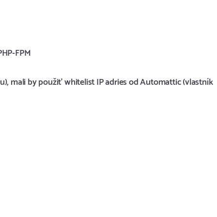
k PHP-FPM
, mali by použiť whitelist IP adries od Automattic (vlastník