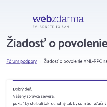
Webzdarma
ZVLÁDNETE TO SAMI
Žiadosť o povoleni
Fórum podpory
→ Žiadosť o povolenie XML-RPC na
Dobrý deň,
Vážený správca servera,
pokiaľ by ste boli takí ochotný tak by som bol vďačný