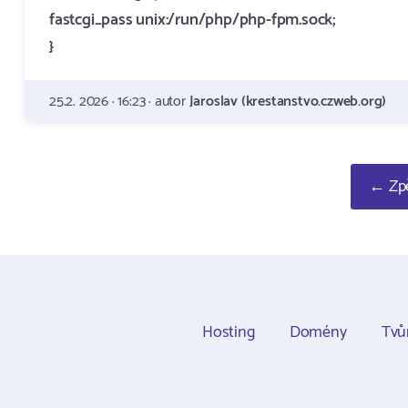
fastcgi_pass unix:/run/php/php-fpm.sock;
}
25.2. 2026 · 16:23 · autor
Jaroslav (krestanstvo.czweb.org)
← Zpě
Hosting
Domény
Tvů