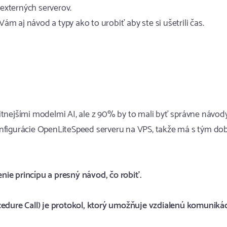
 externých serverov.
 aj návod a typy ako to urobiť aby ste si ušetrili čas.
tnejšími modelmi AI, ale z 90% by to mali byť správne návody
nfigurácie OpenLiteSpeed serveru na VPS, takže má s tým do
ie princípu a presný návod, čo robiť.
ure Call) je protokol, ktorý umožňuje vzdialenú komuniká