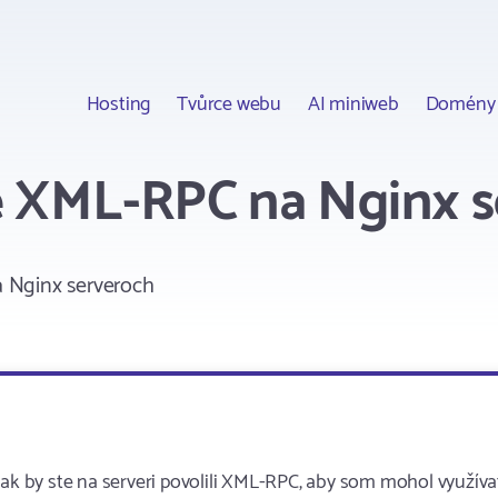
Hosting
Tvůrce webu
AI miniweb
Domény
e XML-RPC na Nginx 
 Nginx serveroch
 ak by ste na serveri povolili XML-RPC, aby som mohol využíva