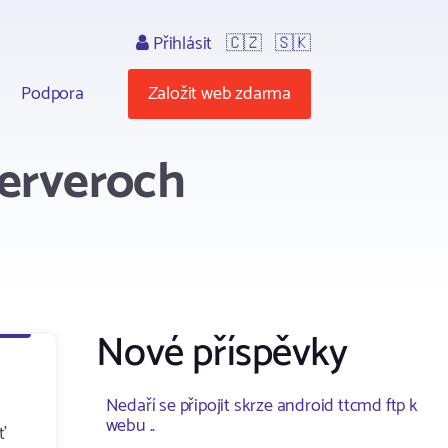
Přihlásit
🇨🇿
🇸🇰
Podpora
Založit web zdarma
serveroch
Nové příspěvky
Nedaří se připojit skrze android ttcmd ftp k
webu ..
ť