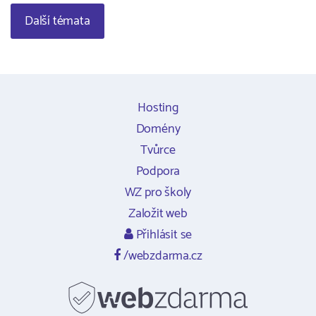
Další témata
Hosting
Domény
Tvůrce
Podpora
WZ pro školy
Založit web
Přihlásit se
/webzdarma.cz