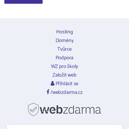
Hosting
Domény
Tvůrce
Podpora
WZ pro školy
Založit web
Přihlásit se
/webzdarma.cz