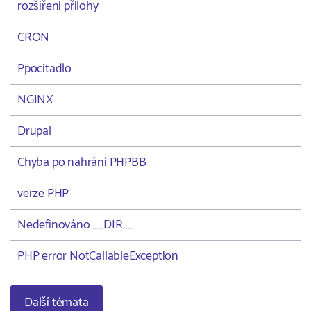
rozšíření přílohy
CRON
Ppocitadlo
NGINX
Drupal
Chyba po nahrání PHPBB
verze PHP
Nedefinováno __DIR__
PHP error NotCallableException
Další témata