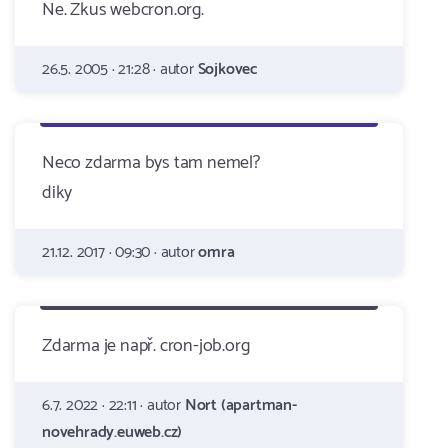
Ne. Zkus webcron.org.
26.5. 2005 · 21:28 · autor
Sojkovec
Neco zdarma bys tam nemel?
diky
21.12. 2017 · 09:30 · autor
omra
Zdarma je např. cron-job.org
6.7. 2022 · 22:11 · autor
Nort (apartman-
novehrady.euweb.cz)