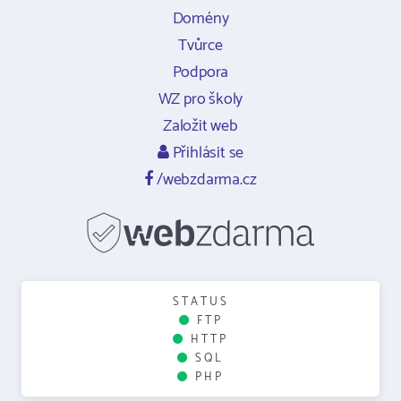
Domény
Tvůrce
Podpora
WZ pro školy
Založit web
Přihlásit se
/webzdarma.cz
STATUS
FTP
HTTP
SQL
PHP