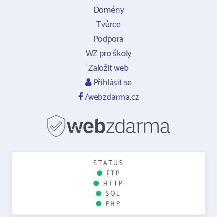
Domény
Tvůrce
Podpora
WZ pro školy
Založit web
Přihlásit se
/webzdarma.cz
STATUS
FTP
HTTP
SQL
PHP