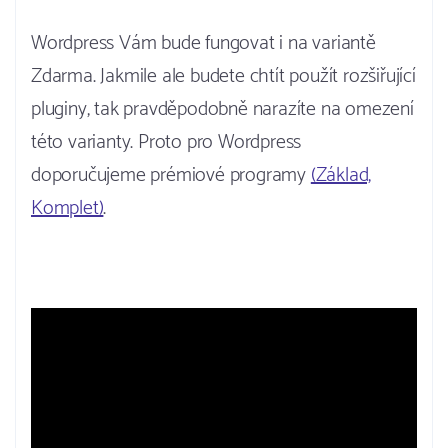
Wordpress Vám bude fungovat i na variantě
Zdarma. Jakmile ale budete chtít použít rozšiřující
pluginy, tak pravděpodobně narazíte na omezení
této varianty. Proto pro Wordpress
doporučujeme prémiové programy
(Základ,
Komplet)
.