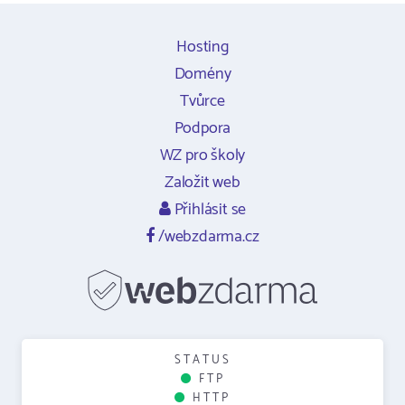
Hosting
Domény
Tvůrce
Podpora
WZ pro školy
Založit web
Přihlásit se
/webzdarma.cz
STATUS
FTP
HTTP