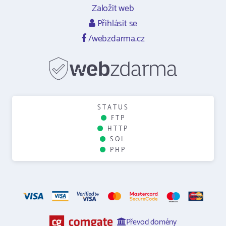
Založit web
Přihlásit se
/webzdarma.cz
STATUS
FTP
HTTP
SQL
PHP
Převod domény