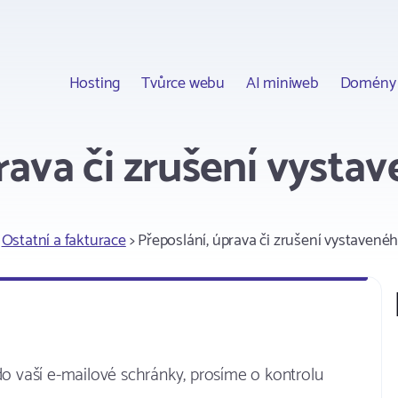
Hosting
Tvůrce webu
AI miniweb
Domény
rava či zrušení vyst
>
Ostatní a fakturace
> Přeposlání, úprava či zrušení vystavené
 vaší e-mailové schránky, prosíme o kontrolu