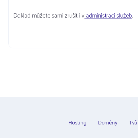
Doklad můžete sami zrušit i v
administraci služeb
.
Hosting
Domény
Tvů