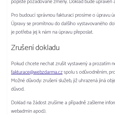
popište požadované změny. Doklad bude upraven a
Pro budoucí správnou fakturaci prosíme o úpravu úda
Úpravy se promítnou do dalšího vystavovaného dokl
je potřeba jej k nám na úpravu přeposlat.
Zrušení dokladu
Pokud chcete nechat zrušit vystavený a prozatím n
fakturace@webzdarma.cz
spolu s odůvodněním, proč
Možné důvody: zrušení služeb, již uhrazená jiná obje
důvod.
Doklad na žádost zrušíme a případně zašleme infor
webadmin apod.).