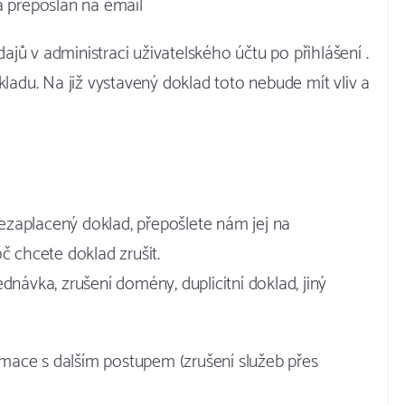
 přeposlán na email
jů v administraci uživatelského účtu po přihlášení .
adu. Na již vystavený doklad toto nebude mít vliv a
ezaplacený doklad, přepošlete nám jej na
 chcete doklad zrušit.
dnávka, zrušení domény, duplicitní doklad, jiný
mace s dalším postupem (zrušení služeb přes