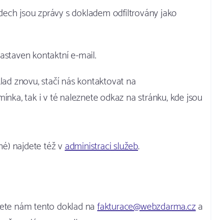
dech jsou zprávy s dokladem odfiltrovány jako
astaven kontaktní e-mail.
ad znovu, stačí nás kontaktovat na
ínka, tak i v té naleznete odkaz na stránku, kde jsou
é) najdete též v
administraci služeb
.
šlete nám tento doklad na
fakturace@webzdarma.cz
a