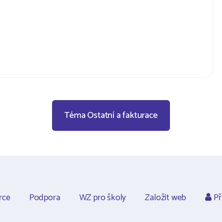
Téma Ostatní a fakturace
rce
Podpora
WZ pro školy
Založit web
Př